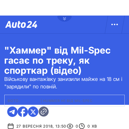
"Хаммер" від Mil-Spec
гасає по треку, як
спорткар (відео)
Військову вантажівку занизили майже на 18 см і
"зарядили" по повній.
ФОТО:
MIL-SPEC
|
HUMMER H1 ВІД MIL-SPEC
27 ВЕРЕСНЯ 2018, 13:50
0
0 ХВ