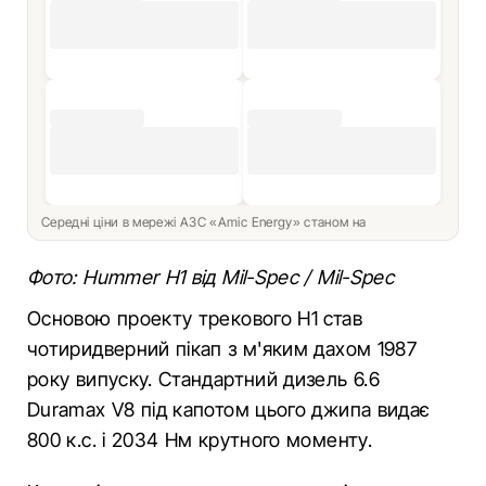
Середні ціни в мережі АЗС «Amic Energy» станом на
Фото: Hummer H1 від Mil-Spec / Mil-Spec
Основою проекту трекового Н1 став
чотиридверний пікап з м'яким дахом 1987
року випуску. Стандартний дизель 6.6
Duramax V8 під капотом цього джипа видає
800 к.с. і 2034 Нм крутного моменту.