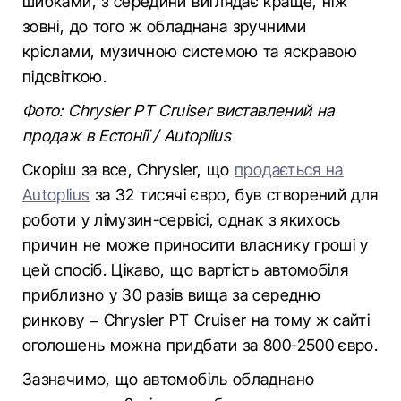
шибками, з середини виглядає краще, ніж
зовні, до того ж обладнана зручними
кріслами, музичною системою та яскравою
підсвіткою.
Фото: Chrysler PT Cruiser виставлений на
продаж в Естонії / Аutoplius
Скоріш за все, Chrysler, що
продається на
Autoplius
за 32 тисячі євро, був створений для
роботи у лімузин-сервісі, однак з якихось
причин не може приносити власнику гроші у
цей спосіб. Цікаво, що вартість автомобіля
приблизно у 30 разів вища за середню
ринкову – Chrysler PT Cruiser на тому ж сайті
оголошень можна придбати за 800-2500 євро.
Зазначимо, що автомобіль обладнано