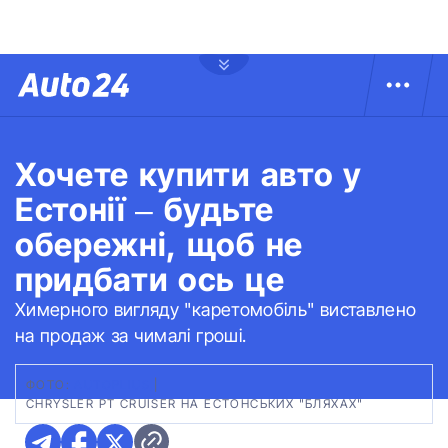
Хочете купити авто у
Естонії – будьте
обережні, щоб не
придбати ось це
Химерного вигляду "каретомобіль" виставлено
на продаж за чималі гроші.
ФОТО:
АUTOPLIUS
|
CHRYSLER PT CRUISER НА ЕСТОНСЬКИХ "БЛЯХАХ"