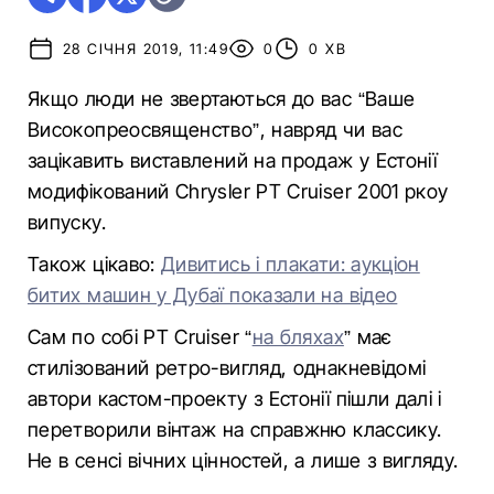
28 СІЧНЯ 2019, 11:49
0
0 ХВ
Якщо люди не звертаються до вас “Ваше
Високопреосвященство”, навряд чи вас
зацікавить виставлений на продаж у Естонії
модифікований Chrysler PT Cruiser 2001 ркоу
випуску.
Також цікаво:
Дивитись і плакати: аукціон
битих машин у Дубаї показали на відео
Сам по собі PT Cruiser “
на бляхах
” має
стилізований ретро-вигляд, однакневідомі
автори кастом-проекту з Естонії пішли далі і
перетворили вінтаж на справжню классику.
Не в сенсі вічних цінностей, а лише з вигляду.