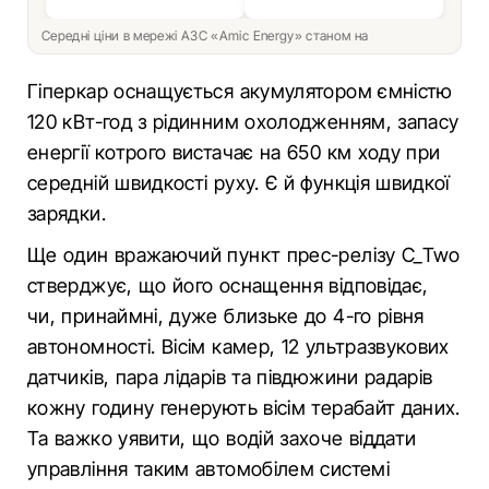
Середні ціни в мережі АЗС «Amic Energy» станом на
Гіперкар оснащується акумулятором ємністю
120 кВт-год з рідинним охолодженням, запасу
енергії котрого вистачає на 650 км ходу при
середній швидкості руху. Є й функція швидкої
зарядки.
Ще один вражаючий пункт прес-релізу С_Two
стверджує, що його оснащення відповідає,
чи, принаймні, дуже близьке до 4-го рівня
автономності. Вісім камер, 12 ультразвукових
датчиків, пара лідарів та півдюжини радарів
кожну годину генерують вісім терабайт даних.
Та важко уявити, що водій захоче віддати
управління таким автомобілем системі