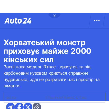
Хорватський монстр
приховує майже 2000
кінських сил
Зовні нова модель Rimac - красуня, та під
карбоновим кузовом криється справжнє
чудовисько, здатне розривати час і простір на
шматки.
ФОТО:
AUTOBLOG.COM
|
ГІПЕРКАР RIMAC C_TWO