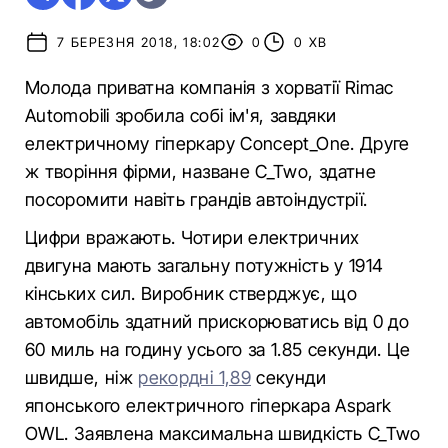
7 БЕРЕЗНЯ 2018, 18:02
0
0 ХВ
Молода приватна компанія з хорватії Rimac
Automobili зробила собі ім'я, завдяки
електричному гіперкару Concept_One. Друге
ж творіння фірми, назване C_Two, здатне
посоромити навіть грандів автоіндустрії.
Цифри вражають. Чотири електричних
двигуна мають загальну потужність у 1914
кінських сил. Виробник стверджує, що
автомобіль здатний прискорюватись від 0 до
60 миль на годину усього за 1.85 секунди. Це
швидше, ніж
рекордні 1,89
секунди
японського електричного гіперкара Aspark
OWL. Заявлена максимальна швидкість C_Two