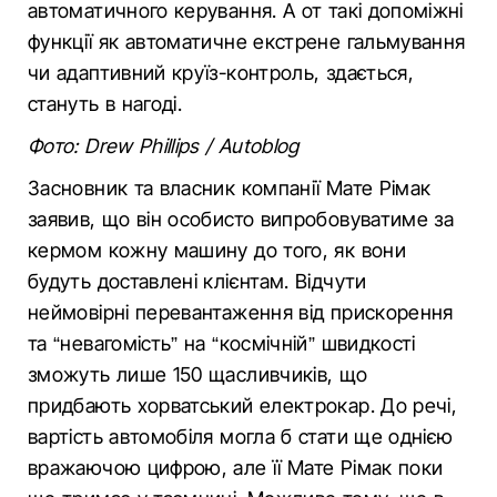
автоматичного керування. А от такі допоміжні
функції як автоматичне екстрене гальмування
чи адаптивний круїз-контроль, здається,
стануть в нагоді.
Фото: Drew Phillips / Аutoblog
Засновник та власник компанії Мате Рімак
заявив, що він особисто випробовуватиме за
кермом кожну машину до того, як вони
будуть доставлені клієнтам. Відчути
неймовірні перевантаження від прискорення
та “невагомість” на “космічній” швидкості
зможуть лише 150 щасливчиків, що
придбають хорватський електрокар. До речі,
вартість автомобіля могла б стати ще однією
вражаючою цифрою, але її Мате Рімак поки