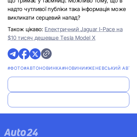
що тримає у таємниці. Можливо тому, що в
надто чутливої публіки така інформація може
викликати серцевий напад?
Також цікаво:
Електричний Jaguar I-Pace на
$10 тисяч дешевше Tesla Model X
#ФОТО
#АВТОНОВИНКА
#НОВИНИ
#ЖЕНЕВСЬКИЙ АВТО