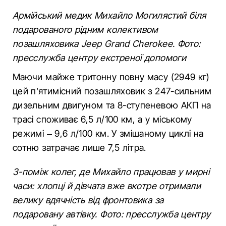
Армійський медик Михайло Могилястий біля
подарованого рідним колективом
позашляховика Jeep Grand Cherokee. Фото:
пресслужба центру екстреної допомоги
Маючи майже тритонну повну масу (2949 кг)
цей п’ятимісний позашляховик з 247-сильним
дизельним двигуном та 8-ступеневою АКП на
трасі споживає 6,5 л/100 км, а у міському
режимі – 9,6 л/100 км. У змішаному циклі на
сотню затрачає лише 7,5 літра.
З-поміж колег, де Михайло працював у мирні
часи: хлопці й дівчата вже вкотре отримали
велику вдячність від фронтовика за
подаровану автівку. Фото: пресслужба центру