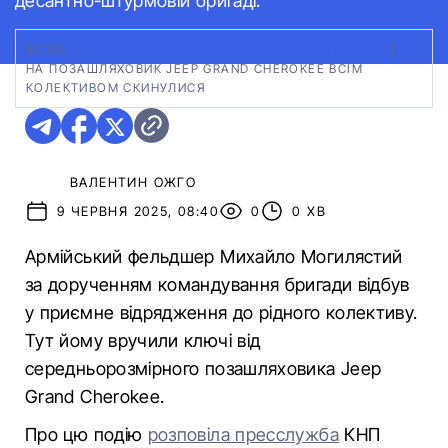
десантно-штурмовій бригаді.
ФОТО:
ПРЕССЛУЖБА ЦЕНТРУ ЕКСТРЕНОЇ ДОПОМОГИ
|
НА ПОЗАШЛЯХОВИК JEEP GRAND CHEROKEE ВСІМ
КОЛЕКТИВОМ СКИНУЛИСЯ
ВАЛЕНТИН ОЖГО
9 ЧЕРВНЯ 2025, 08:40
0
0 ХВ
Армійський фельдшер Михайло Могилястий
за дорученням командування бригади відбув
у приємне відрядження до рідного колективу.
Тут йому вручили ключі від
середньорозмірного позашляховика Jeep
Grand Cherokee.
Про цю подію
розповіла пресслужба
КНП