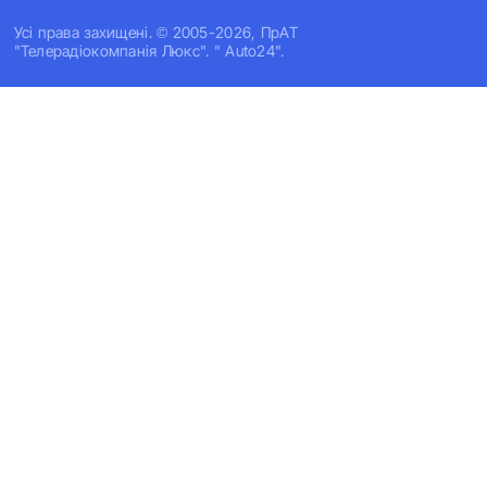
Усi права захищенi. © 2005-2026, ПрАТ
"Телерадіокомпанія Люкс". " Auto24".