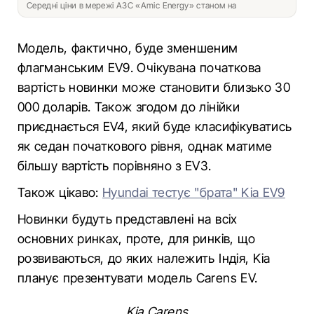
Середні ціни в мережі АЗС «Amic Energy» станом на
Модель, фактично, буде зменшеним
флагманським EV9. Очікувана початкова
вартість новинки може становити близько 30
000 доларів. Також згодом до лінійки
приєднається EV4, який буде класифікуватись
як седан початкового рівня, однак матиме
більшу вартість порівняно з EV3.
Також цікаво:
Hyundai тестує "брата" Kia EV9
Новинки будуть представлені на всіх
основних ринках, проте, для ринків, що
розвиваються, до яких належить Індія, Kia
планує презентувати модель Carens EV.
Kia Carens