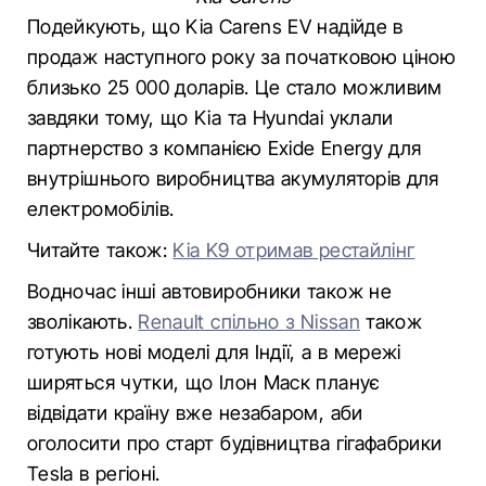
Подейкують, що Kia Carens EV надійде в
продаж наступного року за початковою ціною
близько 25 000 доларів. Це стало можливим
завдяки тому, що Kia та Hyundai уклали
партнерство з компанією Exide Energy для
внутрішнього виробництва акумуляторів для
електромобілів.
Читайте також:
Kia K9 отримав рестайлінг
Водночас інші автовиробники також не
зволікають.
Renault спільно з Nissan
також
готують нові моделі для Індії, а в мережі
ширяться чутки, що Ілон Маск планує
відвідати країну вже незабаром, аби
оголосити про старт будівництва гігафабрики
Tesla в регіоні.