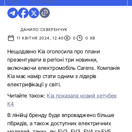
ФОТО:
KIA
|
KIA CARENS
ДАНИЛО СЕВЕРЕНЧУК
11 КВІТНЯ 2024, 12:40
0
0 ХВ
Нещодавно Kia оголосила про плани
презентувати в регіоні три новинки,
включаючи електромобіль Carens. Компанія
Kia має намір стати одним з лідерів
електрифікації у світі.
Читайте також:
Kia показала новий хетчбек
К4
В лінійці бренду буде впроваджено більше
гібридів, а також доступних електричних
моделей, таких, як: EV2, EV3, EV4 та EV5.