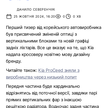
ДАНИЛО СЕВЕРЕНЧУК
25 ЖОВТНЯ 2024, 16:20
0
0 ХВ
Перший тизер від корейського автовиробника
був присвячений зміненій оптиці з
вертикальними блоками та новій графіці
задніх ліхтарів. Все це вказує на те, що Kia
надала кросоверу новітню мову дизайну
бренду.
Читайте також:
Kia ProCeed зняли з
виробництва через низький попит
Передня частина буде кардинально
відрізнятись від поточної версії, завдяки парі
прямих вертикальних фар з інакшою
решіткою радіатора. Водночас задня частина