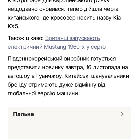
Kia Sportage для європейського ринку
нещодавно оновився, тепер дійшла черга
китайського, де кросовер носить назву Kia
KX5.
Також цікаво:
Британці запускають
електричний Mustang 1960-х у серію
Південнокорейський виробник готується
представити новинку завтра, 16 листопада на
автошоу в Гуанчжоу. Китайські шанувальники
бренду отримають дуже відмінну від
глобальної версію машини.
Пальне