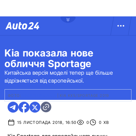
Kia показала нове
обличчя Sportage
Китайська версія моделі тепер ще більше
відрізняється від європейської.
ФОТО:
МICEТIMES.ASIA
|
KIA KX5/SPORTAGE 2019
15 ЛИСТОПАДА 2018, 16:50
0
0 ХВ