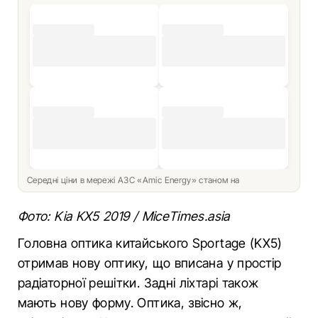
Середні ціни в мережі АЗС «Amic Energy» станом на
Фото: Kia KX5 2019 / МiceТimes.asia
Головна оптика китайського Sportage (KX5)
отримав нову оптику, що вписана у простір
радіаторної решітки. Задні ліхтарі також
мають нову форму. Оптика, звісно ж,