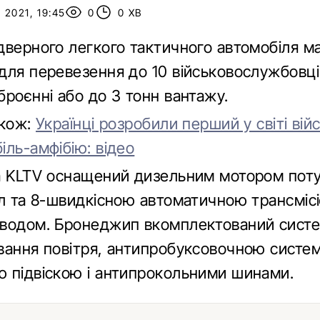
2021, 19:45
0
0 ХВ
дверного легкого тактичного автомобіля м
для перевезення до 10 військовослужбовці
броєнні або до 3 тонн вантажу.
акож:
Українці розробили перший у світі вій
іль-амфібію: відео
a KLTV оснащений дизельним мотором пот
ил та 8-швидкісною автоматичною трансміс
водом. Бронеджип вкомплектований сист
вання повітря, антипробуксовочною систе
 підвіскою і антипрокольними шинами.