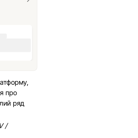
латформу,
ня про
ілий ряд
V /