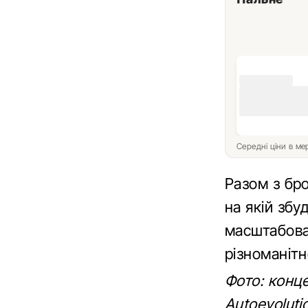
Середні ціни в м
Разом з бр
на якій збу
масштабова
різноманітн
Фото: конце
Autoevoluti