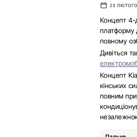
23 ЛЮТОГО 
Концепт 4-
платформу 
повному оз
Дивіться т
електромоб
Концепт Ki
кінських с
повним при
кондиціону
незалежною
Пальне