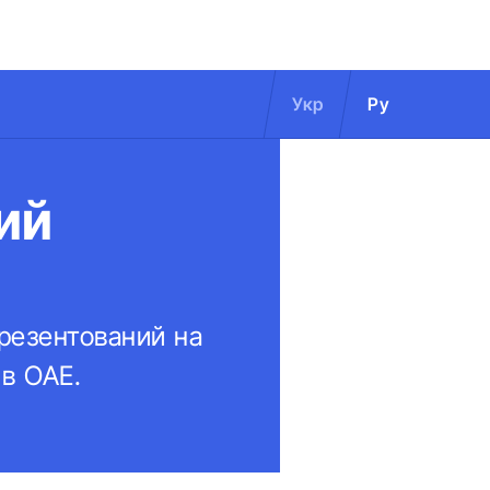
Укр
Ру
ий
презентований на
 в ОАЕ.