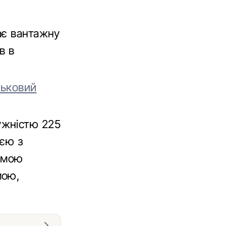
ає вантажну
в в
ськовий
ужністю 225
ією з
емою
мою,