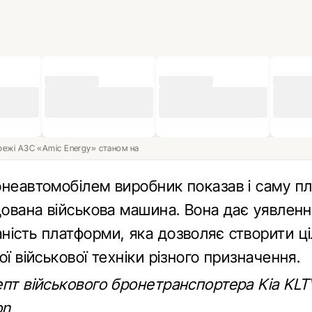
ережі АЗС «Amic Energy» станом на
онеавтомобілем виробник показав і саму п
дована військова машина. Вона дає уявлен
ність платформи, яка дозволяє створити ц
ої військової техніки різного призначення.
пт військового бронетранспортера Kia KLT
on