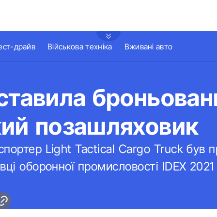
ест-драйв
Військова техніка
Вживані авто
ставила броньован
кий позашляховик
портер Light Tactical Cargo Truck був 
вці оборонної промисловості IDEX 2021