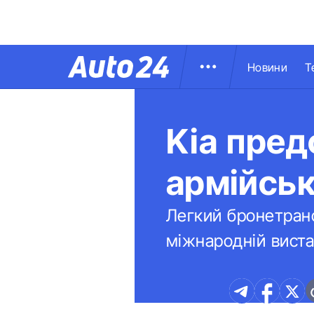
Новини
Т
Kia пред
армійсь
Легкий бронетранс
міжнародній виста