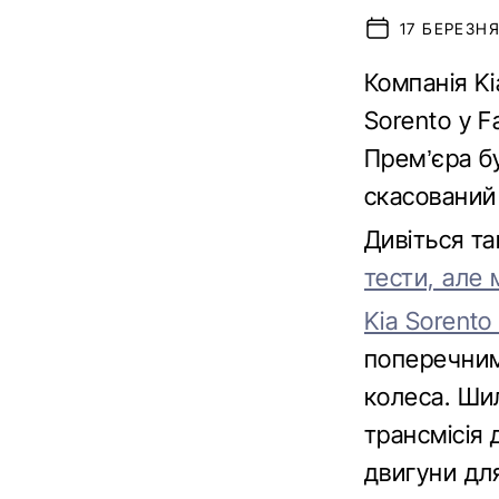
17 БЕРЕЗНЯ 
Компанія K
Sorento у F
Прем’єра б
скасований
Дивіться т
тести, але 
Kia Sorento
поперечним
колеса. Ши
трансмісія 
двигуни для