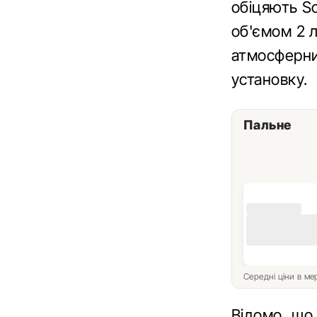
обіцяють S
об'ємом 2 л
атмосферник
установку.
Пальне
Середні ціни в м
Відомо, що