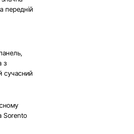
 а передній
панель,
а з
й сучасний
існому
a Sorento