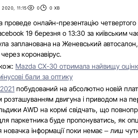
2020, 11:15
0
0 ХВ
ia проведе онлайн-презентацію четвертого
acebook 19 березня о 13:30 за київським ча
ула запланована на Женевський автосалон,
 через коронавірус.
акож:
Mazda CX-30 отримала найвищу оцінк
мінусові бали за оптику
 2021
побудований на абсолютно новій плат
 розташуванням двигуна і приводом на пе
льдики AWD на кормі свідчать, що повнопр
для паркетника буде пропонуватись, як опц
 новачка інформації поки немає – лиш чутк