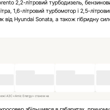
orento 2,2-літровий турбодизель, бензинов
ітра, 1,6-літровий турбомотор і 2,5-літрови
 від Hyundai Sonata, а також гібридну сил
ережі АЗС «Amic Energy» станом на
 кросовер збільшився в габаритах, причому