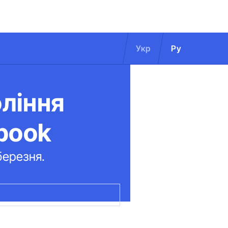
Укр
Ру
оління
book
березня.