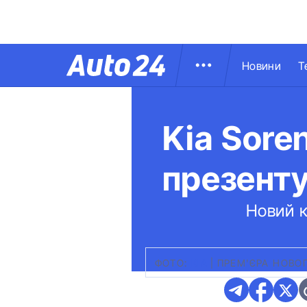
Новини
Т
Kia Sore
презенту
Новий к
ФОТО:
KIA
|
ПРЕМ'ЄРА НОВОГ