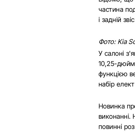
частина под
і задній зв
Фото: Kia S
У салоні з
10,25-дюймо
функцією в
набір елект
Новинка про
виконанні. 
повинні роз