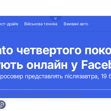
ест-драйв
Військова техніка
Вживані авто
nto четвертого пок
ють онлайн у Face
росовер представлять післязавтра, 19 
О KIA SORENTO ВІДБУДЕТЬСЯ 19 БЕРЕЗНЯ