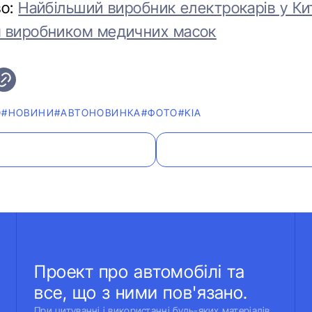
во:
Найбільший виробник електрокарів у Кит
 виробником медичних масок
О
#НОВИНИ
#АВТОНОВИНКА
#ФОТО
#KIA
Проект про автомобілі та
все, що з ними пов'язано.
При цитуванні і використанні будь-яких матеріалів