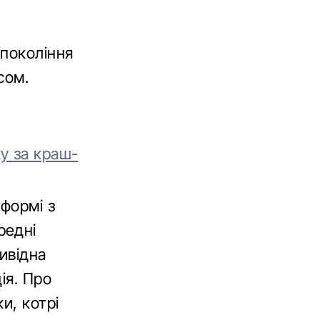
 покоління
сом.
у за краш-
формі з
редні
ивідна
ія. Про
и, котрі