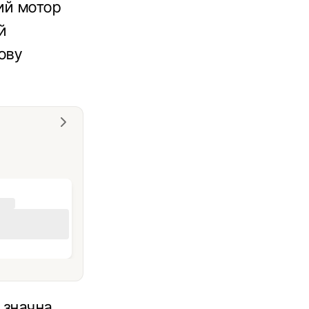
ий мотор
й
ову
 значна