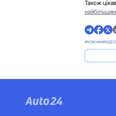
Також ціка
найбільшим
#NOKIAN
#ВІДЕ