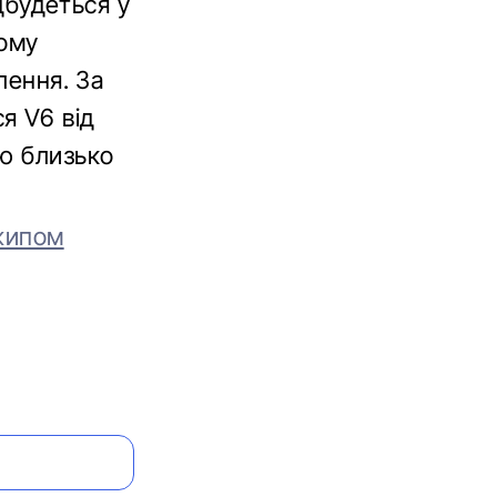
ідбудеться у
ному
лення. За
я V6 від
тю близько
джипом