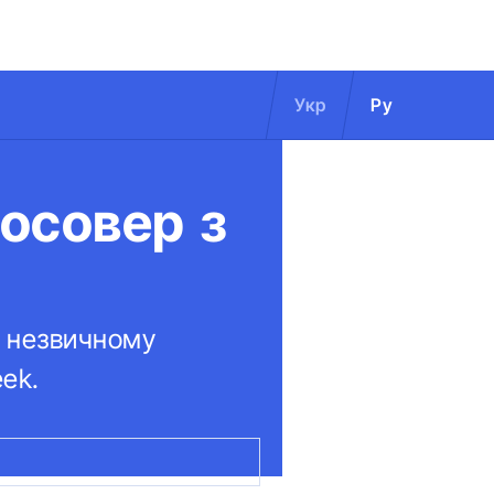
Укр
Ру
росовер з
ь незвичному
ek.