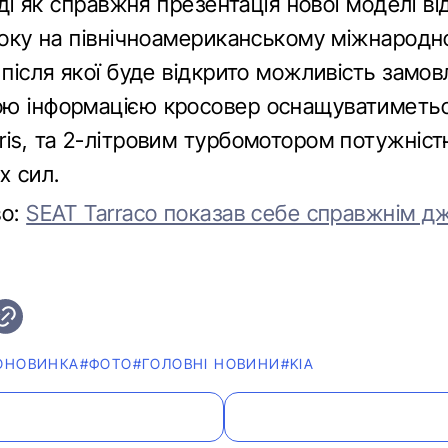
тоді як справжня презентація нової моделі в
 року на північноамериканському міжнарод
 після якої буде відкрито можливість замов
ю інформацією кросовер оснащуватиметьс
ris, та 2-літровим турбомотором потужніс
х сил.
во:
SEAT Tarraco показав себе справжнім 
ОНОВИНКА
#ФОТО
#ГОЛОВНІ НОВИНИ
#KIA