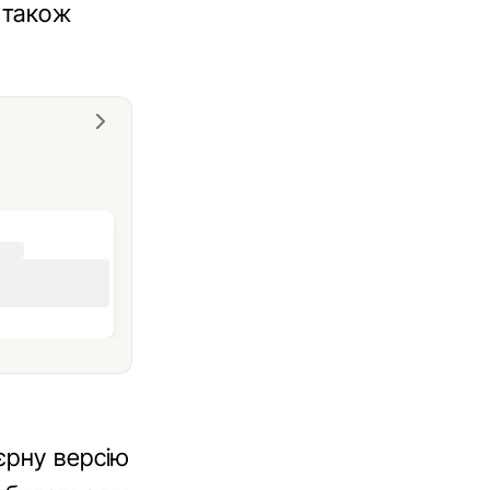
, також
єрну версію