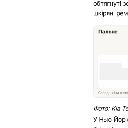
обтягнуті з
шкіряні рем
Пальне
Середні ціни в м
Фото: Kia Tel
У Нью Йорк