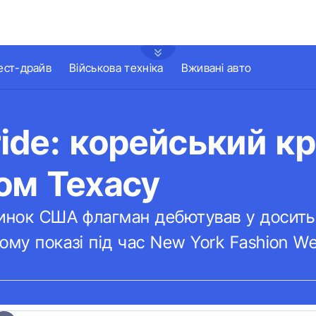
ест-драйв
Військова техніка
Вживані авто
uride: корейський к
ом Техасу
ринок США флагман дебютував у досит
ому показі під час New York Fashion We