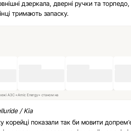
овнішні дзеркала, дверні ручки та торпедо
інці тримають запаску.
ережі АЗС «Amic Energy» станом на
luride / Kia
у корейці показали так би мовити допрем’