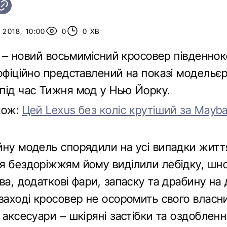
 2018, 10:00
0
0 ХВ
de – новий восьмимісний кросовер південно
 офіційно представлений на показі модельє
під час Тижня мод у Нью Йорку.
кож:
Цей Lexus без коліс крутіший за Mayba
йну модель спорядили на усі випадки житт
я бездоріжжям йому виділили лебідку, шн
ва, додаткові фари, запаску та драбину на 
 заході кросовер не осоромить свого власн
 аксесуари – шкіряні застібки та оздоблен