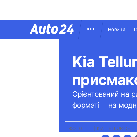
Новини
Т
Kia Tell
присмак
Орієнтований на 
форматі – на модн
ФОТО:
KIA
|
KIA TELLURIDE