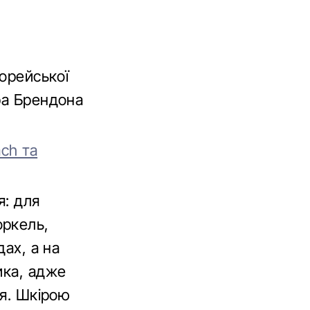
корейської
ра Брендона
ch та
я: для
оркель,
дах, а на
ика, адже
ня. Шкірою