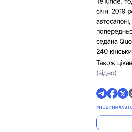
Telluride, 
січні 2019
автосалоні,
попередньо
седана Quo
240 кінськи
Також ціка
(відео)
#НОВИНИ
#АВТ