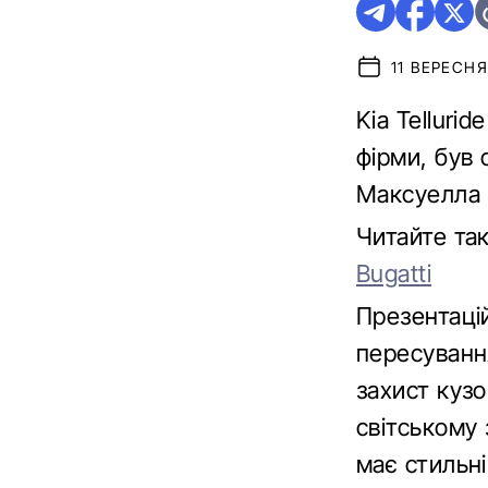
11 ВЕРЕСНЯ
Kia Telluri
фірми, був
Максуелла 
Читайте та
Bugatti
Презентаці
пересуванн
захист кузо
світському
має стильні