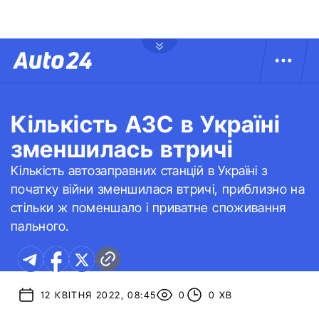
Кількість АЗС в Україні
зменшилась втричі
Кількість автозаправних станцій в Україні з
початку війни зменшилася втричі, приблизно на
стільки ж поменшало і приватне споживання
пального.
12 КВІТНЯ 2022, 08:45
0
0 ХВ