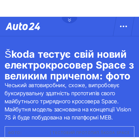
Škoda тестує свій новий
електрокросовер Space з
великим причепом: фото
Чеський автовиробник, схоже, випробовує
буксирувальну здатність прототипів свого
майбутнього трирядного кросовера Space.
Майбутня модель заснована на концепції Vision
7S й буде побудована на платформі MEB.
ФОТО:
CARSCOOPS
|
ТЕСТОВИЙ ПРОТОТИП ŠKODA SPACE