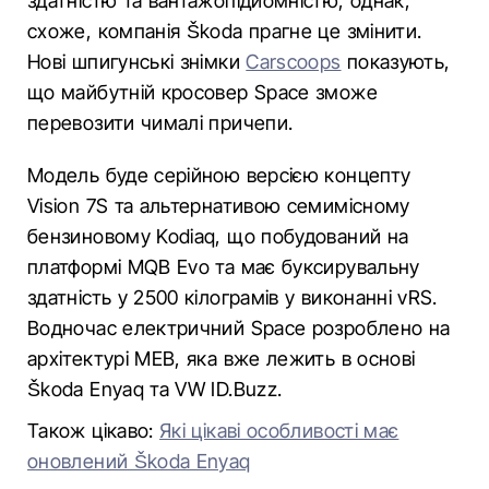
здатністю та вантажопідйомністю, однак,
схоже, компанія Škoda прагне це змінити.
Нові шпигунські знімки
Carscoops
показують,
що майбутній кросовер Space зможе
перевозити чималі причепи.
Модель буде серійною версією концепту
Vision 7S та альтернативою семимісному
бензиновому Kodiaq, що побудований на
платформі MQB Evo та має буксирувальну
здатність у 2500 кілограмів у виконанні vRS.
Водночас електричний Space розроблено на
архітектурі MEB, яка вже лежить в основі
Škoda Enyaq та VW ID.Buzz.
Також цікаво:
Які цікаві особливості має
оновлений Škoda Enyaq