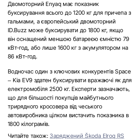
Двомоторний Enyaq має показник
буксирування всього до 1200 кг для причепа з
гальмами, а європейський двомоторний
ID.Buzz може буксирувати до 1800 кг, якщо
він оснащений меншою батареєю ємністю 79
кВт-год, або лише 1600 кг з акумулятором на
86 кВт-год.
Водночас один з ключових конкурентів Space
– Kia EV9 здатен буксирувати вражаючі як для
електромобіля 2500 кг. Експерти зазначають,
що для більшості покупців майбутнього
трирядного кросовера від чеського
автовиробника цілком вистачить показника в
1800 кілограмів.
Читайте також:
Заряджений Škoda Elroq RS