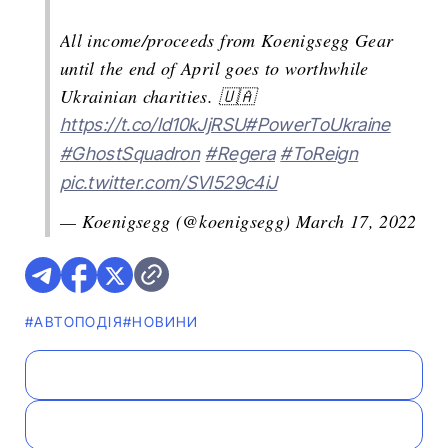
All income/proceeds from Koenigsegg Gear
until the end of April goes to worthwhile
Ukrainian charities. 🇺🇦
https://t.co/Id10kJjRSU
#PowerToUkraine
#GhostSquadron
#Regera
#ToReign
pic.twitter.com/SVI529c4iJ
— Koenigsegg (@koenigsegg)
March 17, 2022
#АВТОПОДІЯ
#НОВИНИ