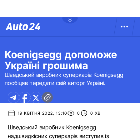
Koenigsegg допоможе
Україні грошима
Шведський виробник суперкарів Koenigsegg
пообіцяв передати свій виторг Україні.
19 КВІТНЯ 2022, 13:10
0
0 ХВ
Шведський виробник Koenigsegg
надшвидкісних суперкарів виступив із