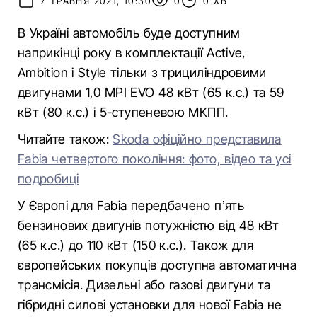
7 ТРАВНЯ 2021, 10:30
0
0 ХВ
В Україні автомобіль буде доступним
наприкінці року в комплектації Active,
Ambition і Style тільки з трициліндровими
двигунами 1,0 MPI EVO 48 кВт (65 к.с.) та 59
кВт (80 к.с.) і 5-ступеневою МКПП.
Читайте також:
Skoda офіційно представила
Fabia четвертого покоління: фото, відео та усі
подробиці
У Європі для Fabia передбачено пʼять
бензинових двигунів потужністю від 48 кВт
(65 к.с.) до 110 кВт (150 к.с.). Також для
європейських покупців доступна автоматична
трансмісія. Дизельні або газові двигуни та
гібридні силові установки для нової Fabia не