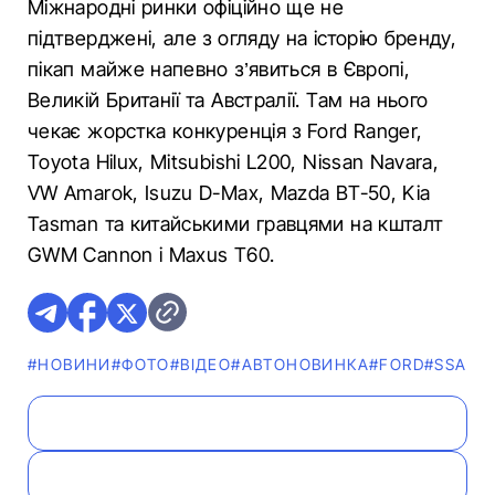
Міжнародні ринки офіційно ще не
підтверджені, але з огляду на історію бренду,
пікап майже напевно з’явиться в Європі,
Великій Британії та Австралії. Там на нього
чекає жорстка конкуренція з Ford Ranger,
Toyota Hilux, Mitsubishi L200, Nissan Navara,
VW Amarok, Isuzu D-Max, Mazda BT-50, Kia
Tasman та китайськими гравцями на кшталт
GWM Cannon і Maxus T60.
#НОВИНИ
#ФОТО
#ВІДЕО
#АВТОНОВИНКА
#FORD
#SSANG