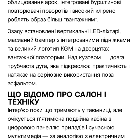
облицювання арок, інтегровані бурштинові
повторювачі поворотів і високий кліренс
роблять образ більш “вантажним”.
Ззаду встановлені вертикальні LED-ліхтарі,
масивний бампер з інтегрованими підніжками
та великий логотип KGM на дверцятах
вантажної платформи. Над кузовом — довга
трубчаста дуга, яка підкреслює практичність і
натякає на серйозне використання поза
асфальтом.
ЩО ВІДОМО ПРО САЛОН І
ТЕХНІКУ
Інтер’єр поки що тримають у таємниці, але
очікується п’ятимісна подвійна кабіна з
цифровою панеллю приладів і сучасною
мультимедіа — за аналогією з електричним