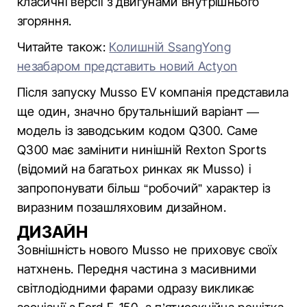
класичні версії з двигунами внутрішнього
згоряння.
Читайте також:
Колишній SsangYong
незабаром представить новий Actyon
Після запуску Musso EV компанія представила
ще один, значно брутальніший варіант —
модель із заводським кодом Q300. Саме
Q300 має замінити нинішній Rexton Sports
(відомий на багатьох ринках як Musso) і
запропонувати більш “робочий” характер із
виразним позашляховим дизайном.
ДИЗАЙН
Зовнішність нового Musso не приховує своїх
натхнень. Передня частина з масивними
світлодіодними фарами одразу викликає