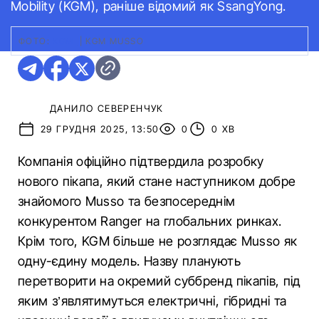
Mobility (KGM), раніше відомий як SsangYong.
ФОТО:
KGM
|
KGM MUSSO
ДАНИЛО СЕВЕРЕНЧУК
29 ГРУДНЯ 2025, 13:50
0
0 ХВ
Компанія офіційно підтвердила розробку
нового пікапа, який стане наступником добре
знайомого Musso та безпосереднім
конкурентом Ranger на глобальних ринках.
Крім того, KGM більше не розглядає Musso як
одну-єдину модель. Назву планують
перетворити на окремий суббренд пікапів, під
яким з’являтимуться електричні, гібридні та