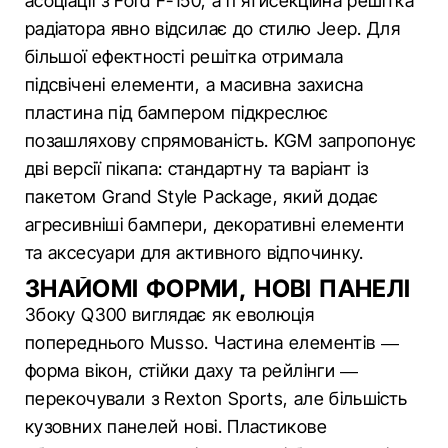
асоціації з Ford F-150, а п’ятисекційна решітка
радіатора явно відсилає до стилю Jeep. Для
більшої ефектності решітка отримала
підсвічені елементи, а масивна захисна
пластина під бампером підкреслює
позашляхову спрямованість. KGM запропонує
дві версії пікапа: стандартну та варіант із
пакетом Grand Style Package, який додає
агресивніші бампери, декоративні елементи
та аксесуари для активного відпочинку.
ЗНАЙОМІ ФОРМИ, НОВІ ПАНЕЛІ
Збоку Q300 виглядає як еволюція
попереднього Musso. Частина елементів —
форма вікон, стійки даху та рейлінги —
перекочували з Rexton Sports, але більшість
кузовних панелей нові. Пластикове