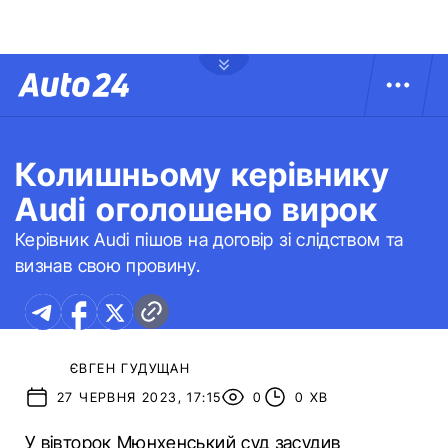
Колишньому керівнику
Audi оголошено вирок
Керівник Audi пішов на договір зі слідством та
визнав свою провину.
ЄВГЕН ГУДУЩАН
27 ЧЕРВНЯ 2023, 17:15
0
0 ХВ
У вівторок Мюнхенський суд засудив