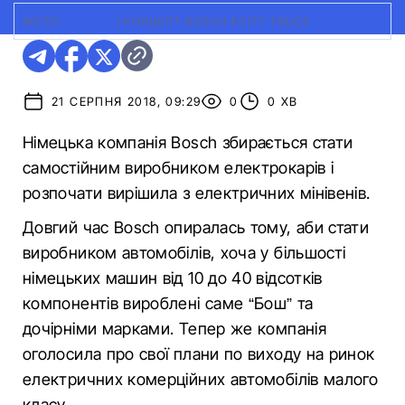
ФОТО:
BOSCH
|
КОНЦЕПТ BOSCH ECITY TRUCK
21 СЕРПНЯ 2018, 09:29
0
0 ХВ
Німецька компанія Bosch збирається стати
самостійним виробником електрокарів і
розпочати вирішила з електричних мінівенів.
Довгий час Bosch опиралась тому, аби стати
виробником автомобілів, хоча у більшості
німецьких машин від 10 до 40 відсотків
компонентів вироблені саме “Бош” та
дочірніми марками. Тепер же компанія
оголосила про свої плани по виходу на ринок
електричних комерційних автомобілів малого
класу.