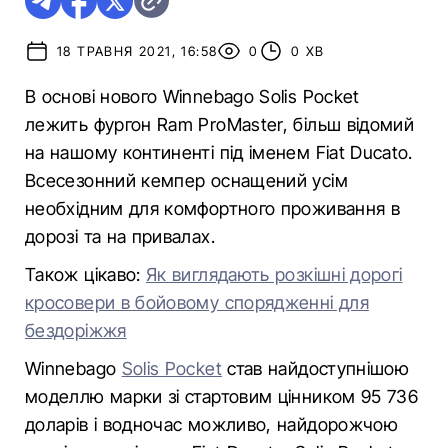
18 ТРАВНЯ 2021, 16:58
0
0 ХВ
В основі нового Winnebago Solis Pocket
лежить фургон Ram ProMaster, більш відомий
на нашому континенті під іменем Fiat Ducato.
Всесезонний кемпер оснащений усім
необхідним для комфортного проживання в
дорозі та на привалах.
Також цікаво:
Як виглядають розкішні дорогі
кросовери в бойовому спорядженні для
бездоріжжя
Winnebago
Solis Pocket
став найдоступнішою
моделлю марки зі стартовим цінником 95 736
доларів і водночас можливо, найдорожчою