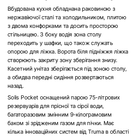
Вбудована кухня обладнана раковиною з
нержавіючої сталі та холодильником, плитою
з двома конфорками та досить просторою
стільницею. З боку водія зона столу
переходить у шафки, що також служать
опорою для ліжка. Ворота біля підніжжя ліжка
створюють закриту зону зберігання знизу.
Касетний унітаз зберігається під зоною столу,
а обидва передні сидіння розвертаються
назад.
Solis Pocket оснащений парою 75-літрових
резервуарів для прісної та сірої води,
багаторазовим змінним 9-кілограмовим
баком зі зрідженим газом для пічки. Має
кілька інноваційних систем від Truma в області