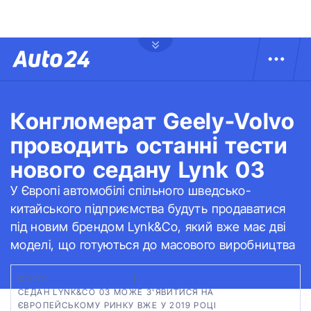
Конгломерат Geely-Volvo
проводить останні тести
нового седану Lynk 03
У Європі автомобілі спільного шведсько-
китайського підприємства будуть продаватися
під новим брендом Lynk&Co, який вже має дві
моделі, що готуються до масового виробництва
ФОТО:
AUTOCENTRE.UA
|
СЕДАН LYNK&CO 03 МОЖЕ З'ЯВИТИСЯ НА
ЄВРОПЕЙСЬКОМУ РИНКУ ВЖЕ У 2019 РОЦІ