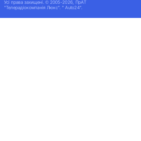
Усi права захищенi. © 2005-2026, ПрАТ
"Телерадіокомпанія Люкс". " Auto24".