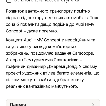
13 ЛЮТОГО 2018, 16:00
0
0 ХВ
Розвиток вантажного транспорту помітно
відстає від сектору легкових автомобілів. Тож
хоча б побачити дещо подібне до Audi HMV
Concept – дуже приємно.
Концепт Audi HMV Concept є неофіційним та
існує лише у вигляді комп’ютерних
зображень, повідомляє видання Сarscoops.
Автор цієї футуристичної вантажівки –
графічний дизайнер Джеремі Додд. У своєму
проекті художник втілив багато елементів, що
цілком можуть знайти відображення у
реальних вантажівках майбутнього.
Пальне