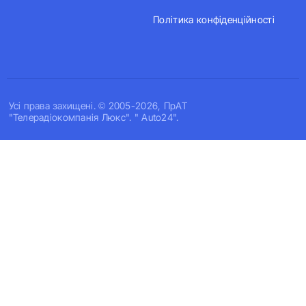
Політика конфіденційності
Усi права захищенi. © 2005-2026, ПрАТ
"Телерадіокомпанія Люкс". " Auto24".