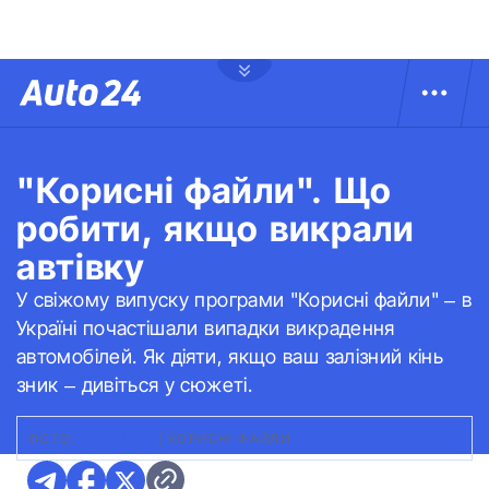
"Корисні файли". Що
робити, якщо викрали
автівку
У свіжому випуску програми "Корисні файли" – в
Україні почастішали випадки викрадення
автомобілей. Як діяти, якщо ваш залізний кінь
зник – дивіться у сюжеті.
ФОТО:
24 КАНАЛ
|
КОРИСНІ ФАЙЛИ