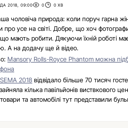
А 2018, 09:00
0
0 ХВ
ша чоловіча природа: коли поруч гарна жі
и про усе на світі. Добре, що хоч фотограф
 що мають робити. Дякуючи їхній роботі м
. А на додачу ще й відео.
во:
Mansory Rolls-Royce Phantom можна під
тфона
SEMA 2018
відвідало більше 70 тисяч госте
зайняла кілька павільйонів виствкового це
ї товари та автомобілі тут представили бул