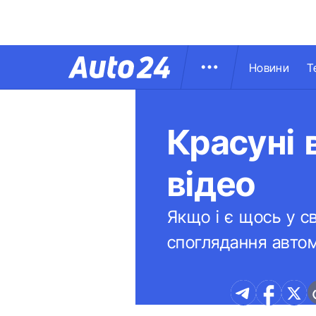
Новини
Т
Красуні 
відео
Якщо і є щось у св
споглядання автом