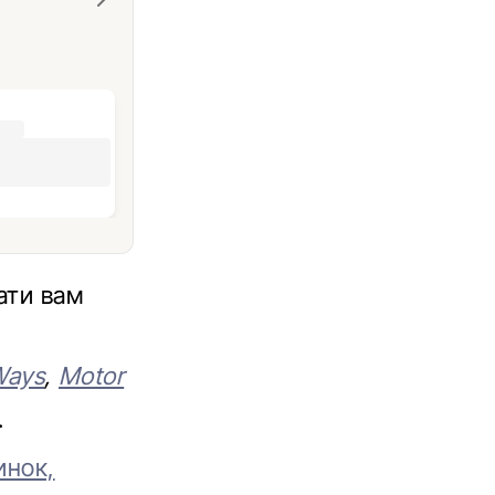
ати вам
Ways
,
Motor
.
инок,