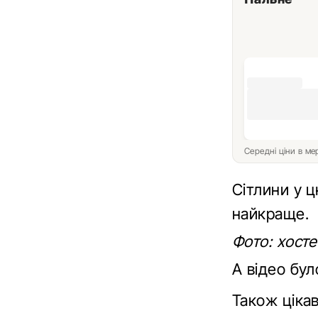
Середні ціни в м
Сітлини у ц
найкраще.
Фото: хост
А відео бул
Також ціка