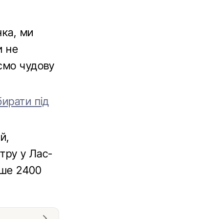
нка, ми
и не
аємо чудову
бирати під
й,
нтру у Лас-
ьше 2400