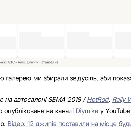
ережі АЗС «Amic Energy» станом на
ю галерею ми збирали звідусіль, аби показ
ес на автосалоні SEMA 2018 /
HotRod
,
Rally 
о опубліковане на каналі
Diymike
у YouTube
во:
Відео: 12 джипів поставили на місце буд