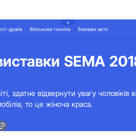
ест-драйв
Військова техніка
Вживані авто
виставки SEMA 201
іті, здатне відвернути увагу чоловіків 
обілів, то це жіноча краса.