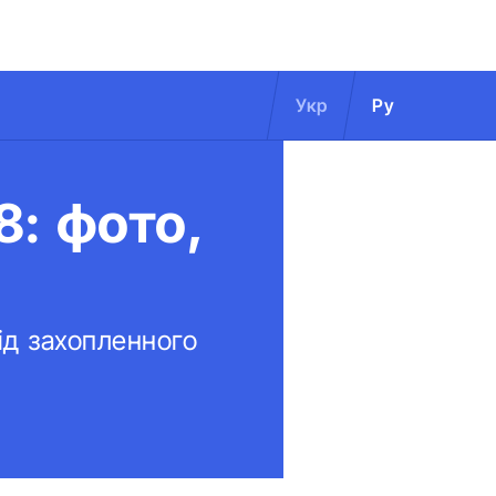
Укр
Ру
8: фото,
від захопленного