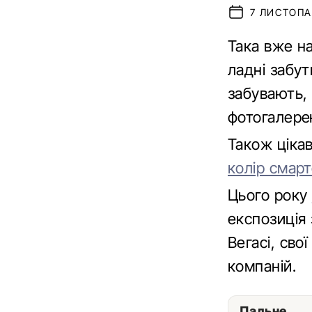
7 ЛИСТОПАД
Така вже на
ладні забут
забувають,
фотогалерею
Також ціка
колір смар
Цього року
експозиція 
Вегасі, сво
компаній.
Пальне