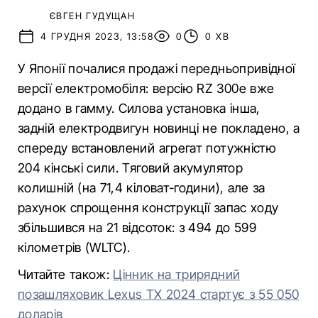
ЄВГЕН ГУДУЩАН
4 ГРУДНЯ 2023, 13:58
0
0 ХВ
У Японії почалися продажі передньопривідної
версії електромобіля: версію RZ 300e вже
додано в гамму. Силова установка інша,
задній електродвигун новинці не покладено, а
спереду встановлений агрегат потужністю
204 кінські сили. Тяговий акумулятор
колишній (на 71,4 кіловат-години), але за
рахунок спрощення конструкції запас ходу
збільшився на 21 відсоток: з 494 до 599
кілометрів (WLTC).
Читайте також:
Цінник на трирядний
позашляховик Lexus TX 2024 стартує з 55 050
доларів