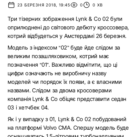
23 БЕРЕЗНЯ 2018, 19:45
0
0 ХВ
Три тізерних зображення Lynk & Co 02 були
оприлюднені до світового дебюту кроссовера,
котрий відбудеться у Амстердамі 26 березня.
Модель з індексом “02” буде йде слідом за
великим позашляховиком, котрий має
позначення “01”. Важливо відмітити, що ці
цифри означають не виробничу назву
моделей чи порядок їх появи, а є власними
назвами. Слідом за двома кросоверами
компанія Lynk & Co обіцяє представити седан
03 і хетчбек 04.
Як і у випадку з 01, Lynk & Co 02 побудований
на платформі Volvo CMA. Спершу модель буде
оснащуватись 1,5-літровим турбонаддувним