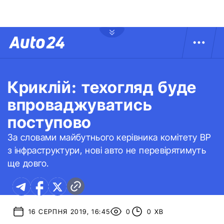
Криклій: техогляд буде
впроваджуватись
поступово
За словами майбутнього керівника комітету ВР
з інфраструктури, нові авто не перевірятимуть
ще довго.
16 СЕРПНЯ 2019, 16:45
0
0 ХВ