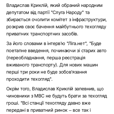
Владислав Криклій, який обраний народним
депутатом від партії "Слуга Народу" та
збирається очолити комітет з інфраструктури,
розкрив своє бачення майбутнього техогляду
приватних транспортних засобів.
За його словами в інтерв'ю "Ліга.нет", "Буде
поетапне введення, починаючи зі старих авто
(переобладнання, перша реєстрація
вживаного транспорту). Для нових машин
перші три роки не буде зобов'язання
проходити техогляд".
Окрім того, Владислав Криклій запевнив, що
чиновники з МВС не будуть брати за техогляд
гроші. "Всі станції техогляду давно вже
передані в приватний ринок – все так і