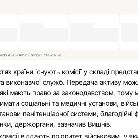
ережі АЗС «Amic Energy» станом на
стях країни існують комісії у складі предста
 та виконавчої служб. Передача активу мо
 які мають право за законодавством, тому
мати соціальні та медичні установи, війсь
танови пенітенціарної системи, благодійні 
нки, держоргани, зазначив Вишнів.
омісії віддають пріоритет військовим, у як