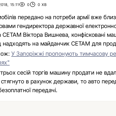
018, 15:11
0
0 ХВ
обілів передано на потреби армії вже близ
ловами гендиректора державної електронн
 СЕТАМ Віктора Вишнева, конфісковані ма
 надходять на майданчик СЕТАМ для прод
кож:
У Запоріжжі пропонують тимчасову р
лях"
трьох сесій торгів машину продати не вдал
 стягнуто в рахунок держави, то авто пере
 безоплатної передачі.