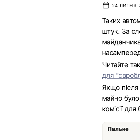
24 ЛИПНЯ 2
Таких автом
штук. За с
майданчика
насамперед
Читайте та
для "євроб
Якщо після 
майно було
комісії для
Пальне