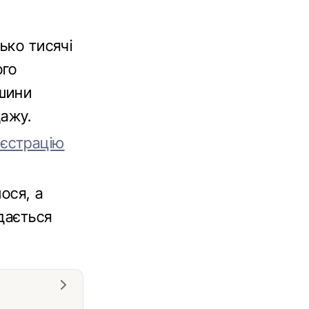
ько тисячі
ого
шини
ажу.
еєстрацію
ося, а
дається