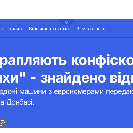
ест-драйв
Військова техніка
Вживані авто
рапляють конфіско
хи" - знайдено від
ордоні машини з еврономерами передаю
а Донбасі.