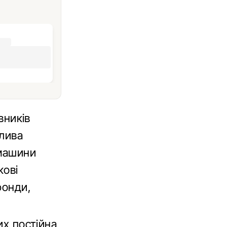
вників
жлива
 машини
кові
фонди,
их постійна