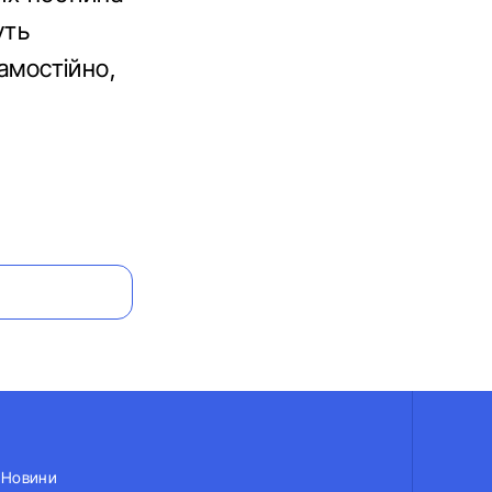
уть
самостійно,
Новини