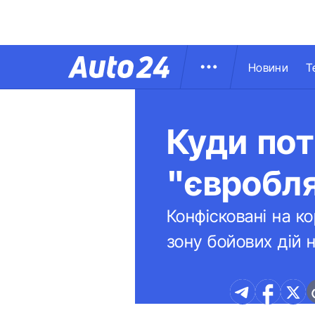
Новини
Т
Куди пот
"євробля
Конфісковані на к
зону бойових дій н