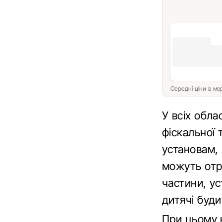
Середні ціни в м
У всіх обла
фіскальної
установам,
можуть отри
частини, ус
дитячі буди
При цьому к