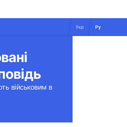
Укр
Ру
вані
повідь
ть військовим в