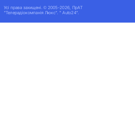
Усi права захищенi. © 2005-2026, ПрАТ
"Телерадіокомпанія Люкс". " Auto24".