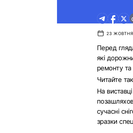
23 ЖОВТНЯ 
Перед гляд
які дорожн
ремонту та
Читайте та
На виставці
позашляхови
сучасні сні
зразки спец