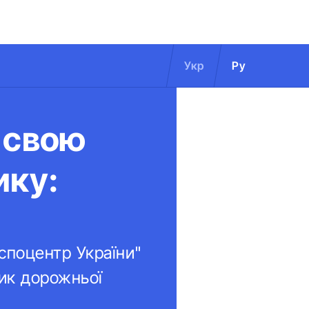
Укр
Ру
 свою
ику:
споцентр України"
ик дорожньої