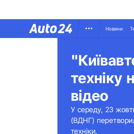
Новини
Т
"Київавт
техніку 
відео
У середу, 23 жовт
(ВДНГ) перетвори
техніки.