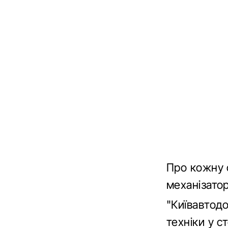
Про кожну 
механізато
"Київавтод
техніки у с