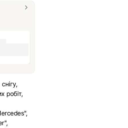
снігу,
х робіт,
ercedes",
r",