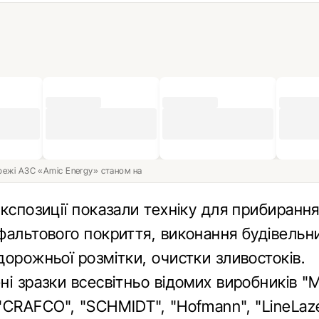
ережі АЗС «Amic Energy» станом на
кспозиції показали техніку для прибирання 
фальтового покриття, виконання будівельни
орожньої розмітки, очистки зливостоків.
і зразки всесвітньо відомих виробників "M
"CRAFCO", "SCHMIDT", "Hofmann", "LineLaze