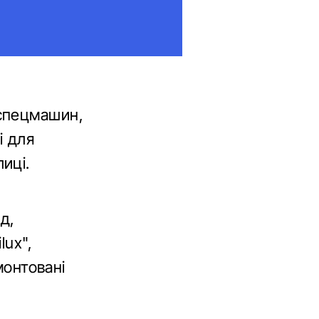
 спецмашин,
і для
иці.
д,
lux",
монтовані