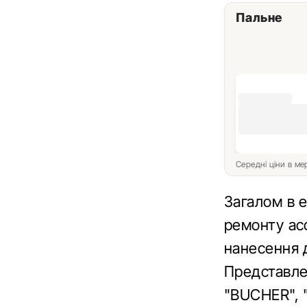
Пальне
Середні ціни в м
Загалом в е
ремонту ас
нанесення д
Представлен
"BUCHER", 