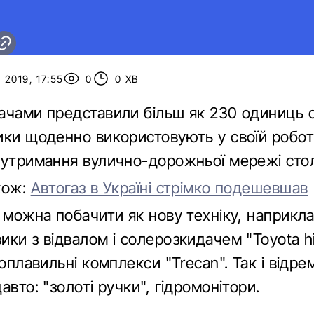
2019, 17:55
0
0 ХВ
ачами представили більш як 230 одиниць
ики щоденно використовують у своїй робот
 утримання вулично-дорожньої мережі стол
кож:
Автогаз в Україні стрімко подешевшав
 можна побачити як нову техніку, наприкла
ки з відвалом і солерозкидачем "Toyota hi
гоплавильні комплекси "Trecan". Так і відре
авто: "золоті ручки", гідромонітори.