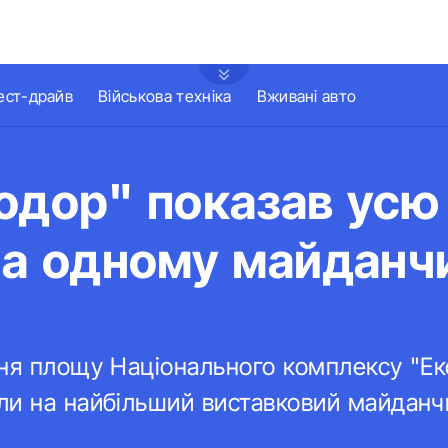
ест-драйв
Військова техніка
Вживані авто
одор" показав усю
на одному майданч
ня площу Національного комплексу "Ек
ли на найбільший виставковий майданч