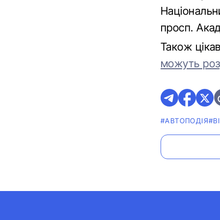
Національн
просп. Акад
Також ціка
можуть роз
#АВТОПОДІЯ
#В