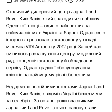
28 БЕРЕЗНЯ 2021, 16:33
0
0 ХВ
Столичний дилерський центр Jaguar Land
Rover Київ Захід, який знаходиться поблизу
Одеської площі – один з найновіших та
найсучасніших в Україні та Європі. Однак свою
історію він розпочав з автосалону у складі
містечка VIDI Автосіті у 2012 році. За цей час
змінилось розташування центру, модельний
ряд, концепція автосалону й обладнання
сервісу. Однак традиції обслуговування
клієнтів на найвищому рівні збереглися.
Недарма ж постійними клієнтами Jaguar Land
Rover Київ Захід є відомі в Україні бізнесмени
та селебріті. За останні роки власниками
Jaguar чи Land Rover з цього салону стали