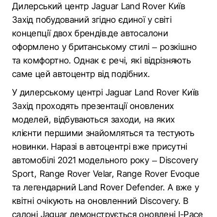
Дилерський центр Jaguar Land Rover Київ
Захід побудований згідно єдиної у світі
концепції двох брендів.де автосалони
оформлено у британському стилі – розкішно
та комфортно. Однак є речі, які відрізняють
саме цей автоцентр від подібних.
У дилерському центрі Jaguar Land Rover Київ
Захід проходять презентації оновлених
моделей, відбуваються заходи, на яких
клієнти першими знайомляться та тестують
новинки. Наразі в автоцентрі вже присутні
автомобілі 2021 модельного року – Discovery
Sport, Range Rover Velar, Range Rover Evoque
та легендарний Land Rover Defender. А вже у
квітні очікують на оновленний Discovery. В
салоні Jaguar демонструється оновлені I-Pace