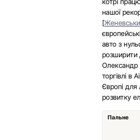
котрі працю
нашої рекор
[
Женевськи
європейськ
авто з нул
розширити д
Олександр 
торгівлі в 
Європі для 
розвитку ел
Пальне