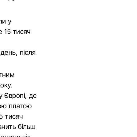
ли у
е 15 тисяч
день, після
атним
оку.
у Європі, де
ною платою
35 тисяч
внить більш