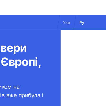
Укр
Ру
овери
Європі,
иком на
ів вже прибула і