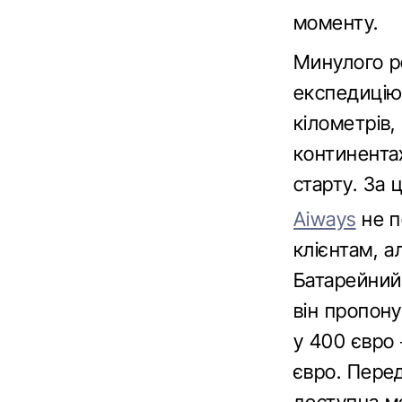
моменту.
Минулого р
експедицію 
кілометрів
континентах
старту. За 
Aiways
не п
клієнтам, а
Батарейний
він пропон
у 400 євро 
євро. Перед