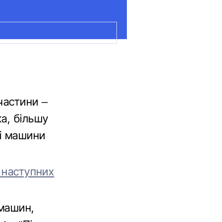
частини –
а, більшу
ті машини
 наступних
 машин,