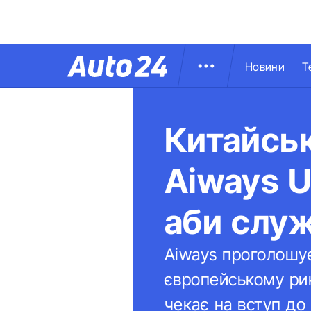
Новини
Т
Китайськ
Aiways U
аби служ
Aiways проголошу
європейському рин
чекає на вступ до 