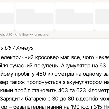
ережі АЗС «Amic Energy» станом на
s U5 / Aiways
 електричний кросовер має все, чого чекає
іля сучасний покупець. Акумулятор на 63 
йому пробіг у 460 кілометрів на одному за
овер також пропонується з акумулятором на
якими пробіг становить 403 та 623 кіломет
 Зарядити батарею з 30 до 80 відсотків мо
ор – безальтернативний на 190 к.с. і 315 