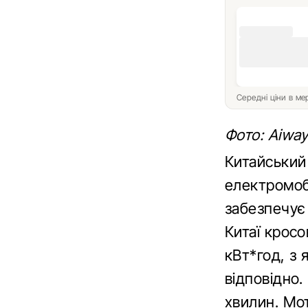
Середні ціни в м
Фото: Aiway
Китайський
електромоб
забезпечує 
Китаї крос
кВт*год, з 
відповідно.
хвилин. Мот