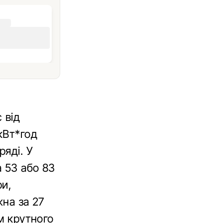
 від
кВт*год
ряді. У
 53 або 83
ри,
жна за 27
Нм крутного