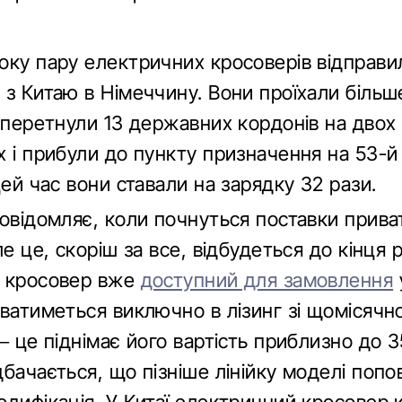
оку пару електричних кросоверів відправи
з Китаю в Німеччину. Вони проїхали більш
, перетнули 13 державних кордонів на двох
 і прибули до пункту призначення на 53-й 
цей час вони ставали на зарядку 32 рази.
овідомляє, коли почнуться поставки прив
ле це, скоріш за все, відбудеться до кінця р
 кросовер вже
доступний для замовлення
уватиметься виключно в лізинг зі щомісяч
– це піднімає його вартість приблизно до 
бачається, що пізніше лінійку моделі попо