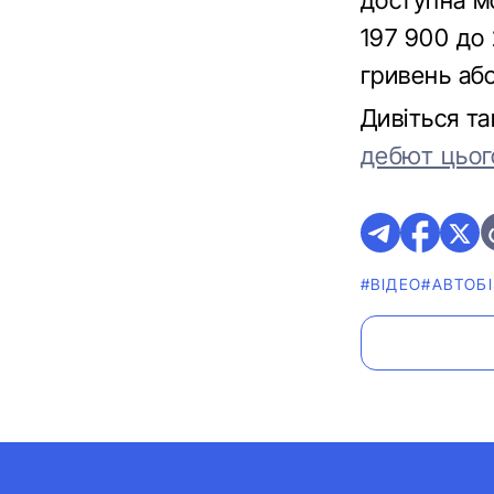
доступна мо
197 900 до 
гривень або
Дивіться т
дебют цьог
#ВІДЕО
#АВТОБ