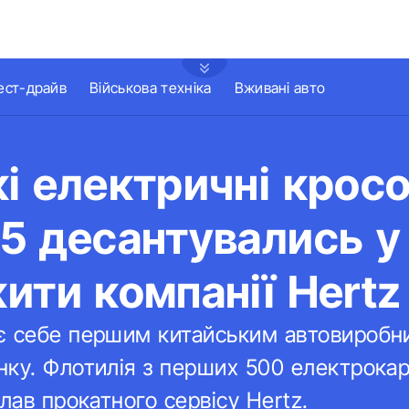
ест-драйв
Військова техніка
Вживані авто
і електричні крос
5 десантувались у 
ити компанії Hertz
є себе першим китайським автовиробн
ку. Флотилія з перших 500 електрокар
лав прокатного сервісу Hertz.