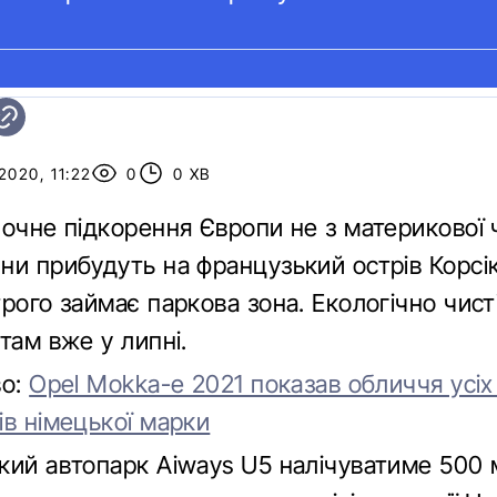
2020, 11:22
0
0 ХВ
почне підкорення Європи не з материкової 
ни прибудуть на французький острів Корсік
трого займає паркова зона. Екологічно чис
там вже у липні.
во:
Opel Mokka-e 2021 показав обличчя усіх
ів німецької марки
кий автопарк Aiways U5 налічуватиме 500