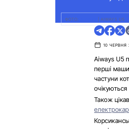
ФОТО:
AIWAYS
|
AIWAYS U5
10 ЧЕРВНЯ 
Aiways U5 
перші маши
частуни ко
очікуються 
Також ціка
електрокар
Корсикансь