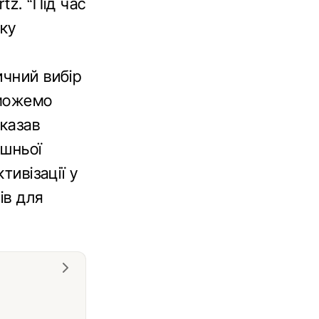
tz. “Під час
оку
ичний вибір
 можемо
сказав
ішньої
тивізації у
ів для