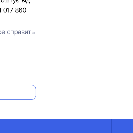
коштує від
1 017 860
ce справить