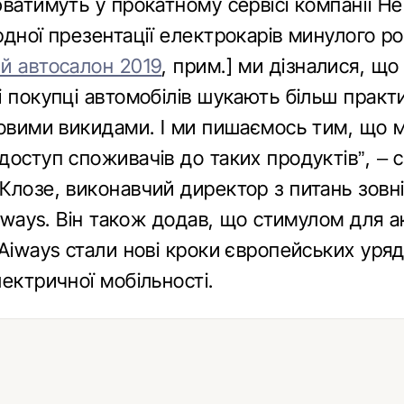
ватимуть у прокатному сервісі компанії Her
дної презентації електрокарів минулого р
й автосалон 2019
, прим.] ми дізналися, що
і покупці автомобілів шукають більш практ
ьовими викидами. І ми пишаємось тим, що
оступ споживачів до таких продуктів”, – 
Клозе, виконавчий директор з питань зовн
Aiways. Він також додав, що стимулом для ак
Aiways стали нові кроки європейських уряд
ектричної мобільності.