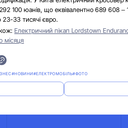
дифікація. У Китаї електричний кросовер 
292 100 юанів, що еквівалентно 689 608 – 
 23-33 тисячі євро.
акож:
Електричний пікап Lordstown Enduran
о місяця
ІЗНЕС
#НОВИНИ
#ЕЛЕКТРОМОБІЛЬ
#ФОТО