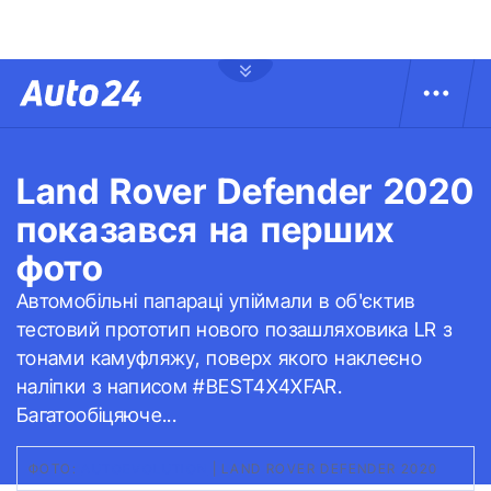
Land Rover Defender 2020
показався на перших
фото
Автомобільні папараці упіймали в об'єктив
тестовий прототип нового позашляховика LR з
тонами камуфляжу, поверх якого наклеєно
наліпки з написом #BEST4X4XFAR.
Багатообіцяюче...
ФОТО:
АUTOEVOLUTION
|
LAND ROVER DEFENDER 2020