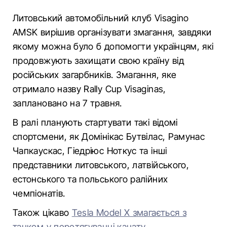
Литовський автомобільний клуб Visagino
AMSK вирішив організувати змагання, завдяки
якому можна було б допомогти українцям, які
продовжують захищати свою країну від
російських загарбників. Змагання, яке
отримало назву Rally Cup Visaginas,
заплановано на 7 травня.
В ралі планують стартувати такі відомі
спортсмени, як Домінікас Бутвілас, Рамунас
Чапкаускас, Гіедріюс Ноткус та інші
представники литовського, латвійського,
естонського та польського ралійних
чемпіонатів.
Також цікаво
Tesla Model X змагається з
танком у перетягуванні канату