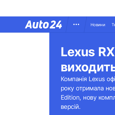
Новини
Т
Lexus RX
виходит
Компанія Lexus оф
року отримала нов
Edition, нову ком
версій.