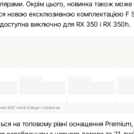
лярами. Окрім цього, новинка також може
ся новою ексклюзивною комплектацією F S
 доступна виключно для RX 350 і RX 350h.
ережі АЗС «Amic Energy» станом на
ться на топовому рівні оснащення Premium,