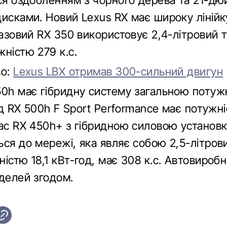
ься оздобленням з чорного дерева та 21-д
дисками. Новий Lexus RX має широку лінійк
Базовий RX 350 використовує 2,4-літровий 
ністю 279 к.с.
во:
Lexus LBX отримав 300-сильний двигун
50h має гібридну систему загальною потуж
рид RX 500h F Sport Performance має потужні
час RX 450h+ з гібридною силовою установ
ся до мережі, яка являє собою 2,5-літрови
істю 18,1 кВт-год, має 308 к.с. Автовироб
оделей згодом.