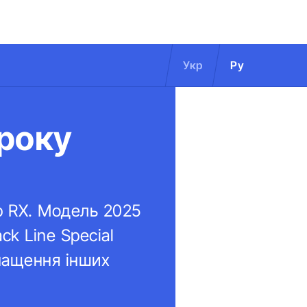
Укр
Ру
 року
р RX. Модель 2025
k Line Special
снащення інших