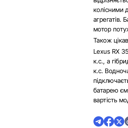
відрізняєт
колісними 
агрегатів. 
мотор потуж
Також ціка
Lexus RX 3
к.с., а гіб
к.с. Водно
підключаєть
батарею ємн
вартість м