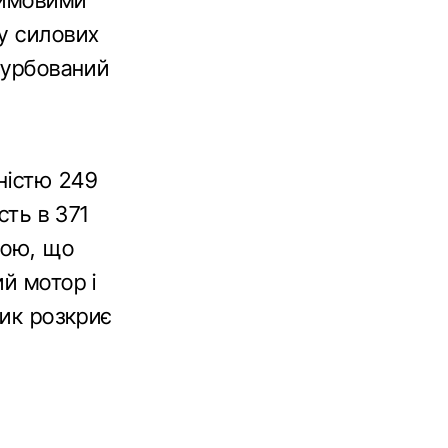
юймовими
у силових
турбований
ністю 249
сть в 371
кою, що
й мотор і
ник розкриє