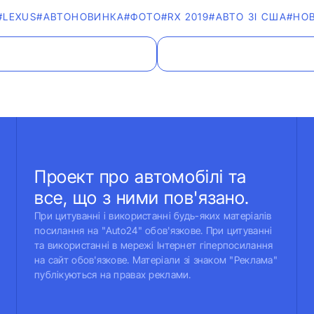
#LEXUS
#АВТОНОВИНКА
#ФОТО
#RX 2019
#АВТО ЗІ США
#НО
Проект про автомобілі та
все, що з ними пов'язано.
При цитуванні і використанні будь-яких матеріалів
посилання на "Auto24" обов'язкове. При цитуванні
та використанні в мережі Інтернет гіперпосилання
на сайт обов'язкове. Матеріали зі знаком "Реклама"
публікуються на правах реклами.