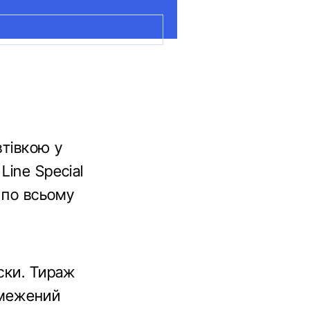
втівкою у
Line Special
 по всьому
ски. Тираж
обмежений