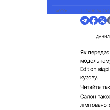
ФОТО:
LEXUS
|
LEXUS RX 20
ДАНИЛ
Як переда
модельному 
Edition від
кузову.
Читайте та
Салон тако
лімітованог