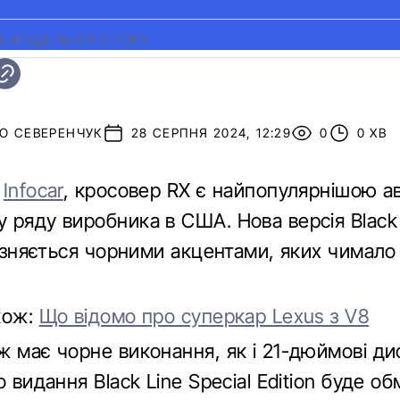
25 МОДЕЛЬНОГО РОКУ
О СЕВЕРЕНЧУК
28 СЕРПНЯ 2024, 12:29
0
0 ХВ
є
Infocar
, кросовер RX є найпопулярнішою а
ряду виробника в США. Нова версія Black 
різняється чорними акцентами, яких чимало
кож:
Що відомо про суперкар Lexus з V8
ж має чорне виконання, як і 21-дюймові ди
о видання Black Line Special Edition буде 