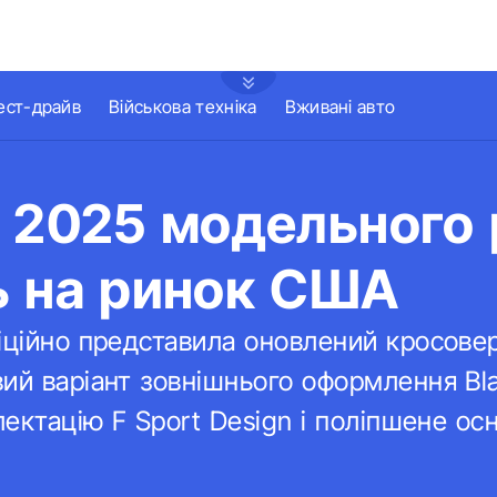
ест-драйв
Військова техніка
Вживані авто
 2025 модельного
ь на ринок США
іційно представила оновлений кросове
ий варіант зовнішнього оформлення Blac
плектацію F Sport Design і поліпшене о