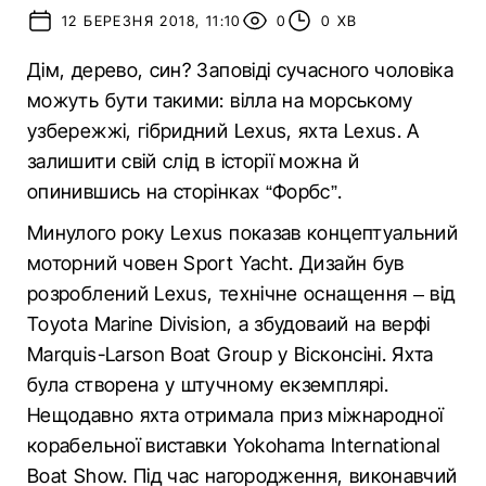
12 БЕРЕЗНЯ 2018, 11:10
0
0 ХВ
Дім, дерево, син? Заповіді сучасного чоловіка
можуть бути такими: вілла на морському
узбережжі, гібридний Lexus, яхта Lexus. А
залишити свій слід в історії можна й
опинившись на сторінках “Форбс”.
Минулого року Lexus показав концептуальний
моторний човен Sport Yacht. Дизайн був
розроблений Lexus, технічне оснащення – від
Toyota Marine Division, а збудоваий на верфі
Marquis-Larson Boat Group у Вісконсіні. Яхта
була створена у штучному екземплярі.
Нещодавно яхта отримала приз міжнародної
корабельної виставки Yokohama International
Boat Show. Під час нагородження, виконавчий