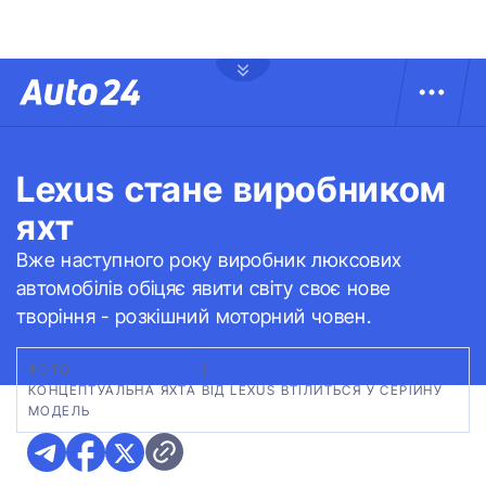
Lexus стане виробником
яхт
Вже наступного року виробник люксових
автомобілів обіцяє явити світу своє нове
творіння - розкішний моторний човен.
ФОТО:
AUTOBLOG.COM
|
КОНЦЕПТУАЛЬНА ЯХТА ВІД LEXUS ВТІЛИТЬСЯ У СЕРІЙНУ
МОДЕЛЬ