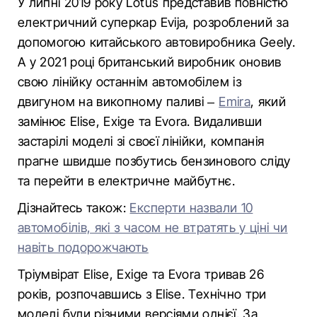
У липні 2019 року Lotus представив повністю
електричний суперкар Evija, розроблений за
допомогою китайського автовиробника Geely.
А у 2021 році британський виробник оновив
свою лінійку останнім автомобілем із
двигуном на викопному паливі –
Emira
, який
замінює Elise, Exige та Evora. Видаливши
застарілі моделі зі своєї лінійки, компанія
прагне швидше позбутись бензинового сліду
та перейти в електричне майбутнє.
Дізнайтесь також:
Експерти назвали 10
автомобілів, які з часом не втратять у ціні чи
навіть подорожчають
Тріумвірат Elise, Exige та Evora тривав 26
років, розпочавшись з Elise. Технічно три
моделі були різними версіями однієї. За