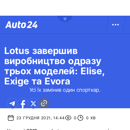
Lotus завершив
виробництво одразу
трьох моделей: Elise,
Exige та Evora
Усі їх замінив один спорткар.
23 ГРУДНЯ 2021, 14:44
0
0 ХВ