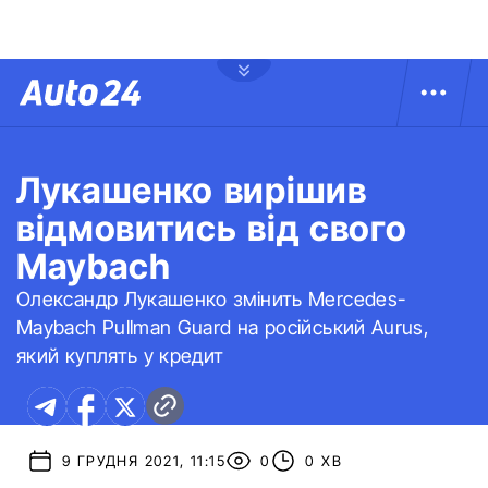
Лукашенко вирішив
відмовитись від свого
Maybach
Олександр Лукашенко змінить Mercedes-
Maybach Pullman Guard на російський Aurus,
який куплять у кредит
9 ГРУДНЯ 2021, 11:15
0
0 ХВ