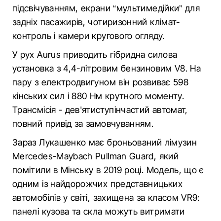
підсвічуванням, екрани “мультимедійки” для
задніх пасажирів, чотиризонний клімат-
контроль і камери кругового огляду.
У рух Aurus приводить гібридна силова
установка з 4,4-літровим бензиновим V8. На
пару з електродвигуном він розвиває 598
кінських сил і 880 Нм крутного моменту.
Трансмісія - дев'ятиступінчастий автомат,
повний привід за замовчуванням.
Зараз Лукашенко має броньований лімузин
Mercedes-Maybach Pullman Guard, який
помітили в Мінську в 2019 році. Модель, що є
одним із найдорожчих представницьких
автомобілів у світі, захищена за класом VR9:
панелі кузова та скла можуть витримати