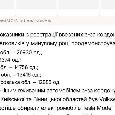
ережі АЗС «Amic Energy» станом на
оказники з реєстрації ввезених з-за кордо
егковиків у минулому році продемонструва
 обл. – 26930 од.;
9374 од.;
бл. – 14756 од.;
обл. – 13416 од.;
ровська обл. – 12888 од.
нішим вживаним автомобілем з-за кордону
Київської та Вінницької областей був Volks
астіше обирали електромобіль Tesla Model 