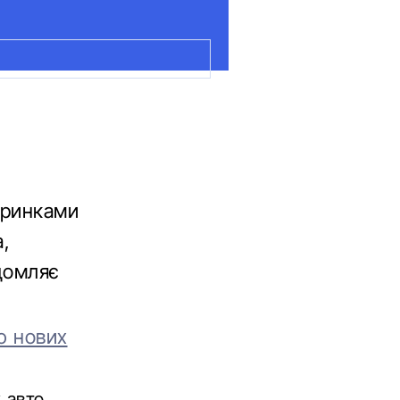
 ринками
а,
ідомляє
ю нових
 авто.