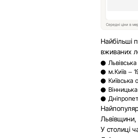
Середні ціни в м
Найбільші п
вживаних л
Львівська
м.Київ – 1
Київська о
Вінницька 
Дніпропет
Найпопуляр
Львівщини, 
У столиці ч