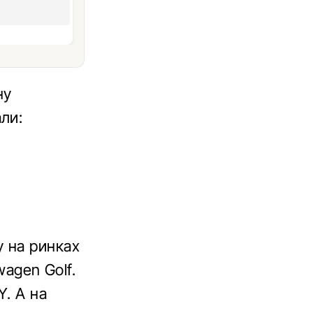
ну
ли:
 на ринках
wagen Golf.
Y. А на