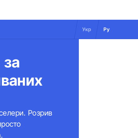
Укр
Ру
 за
иваних
тселери. Розрив
просто
.