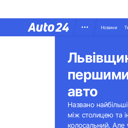
Новини
Т
Львівщин
першими
авто
Названо найбільші
між столицею та і
колосальний. Але 