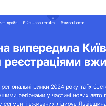
ест-драйв
Військова техніка
Вживані авто
а випередила Київ
 реєстраціями вж
 регіональні ринки 2024 року та їх бес
ншими регіонами у частині нових авто 
у сегменті вживаних лідирує Львівщина