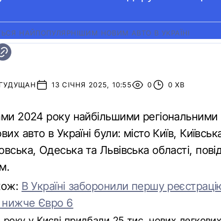
ЬСЯ НАЙПОПУЛЯРНІШИМ НОВИМ АВТО В УКРАЇНІ
 ГУДУЩАН
13 СІЧНЯ 2025, 10:55
0
0 ХВ
ами 2024 року найбільшими регіональними
вих авто в Україні були: місто Київ, Київськ
вська, Одеська та Львівська області, пов
м.
кож:
В Україні заборонили першу реєстраці
в нижче Євро 6
року у Києві придбали 25 тис. нових легкових