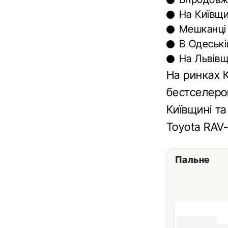
На Київщи
Мешканці
В Одеські
На Львівщ
На ринках 
бестселеро
Київщині та
Toyota RAV-
Пальне