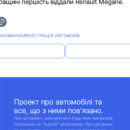
овщині першість віддали Renault Megane.
ОНОВИНКА
#РЕЄСТРАЦІЯ АВТО
#КИЇВ
Проект про автомобілі та
все, що з ними пов'язано.
При цитуванні і використанні будь-яких матеріалів
посилання на "Auto24" обов'язкове. При цитуванні