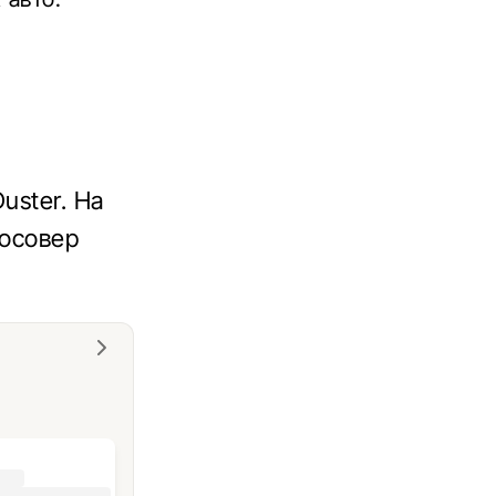
uster. На
росовер