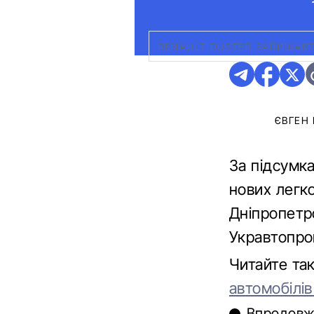
RENAULT DUSTER ЗАЛИШАЄТ
ЄВГЕН
За підсумк
нових легко
Дніпропетро
Укравтопро
Читайте та
автомобілі
Впродовж 