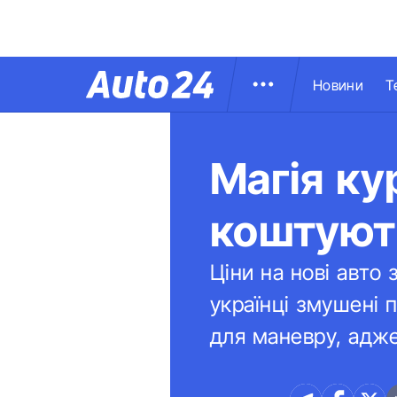
Новини
Т
Магія ку
коштують
Ціни на нові авто 
українці змушені 
для маневру, адже