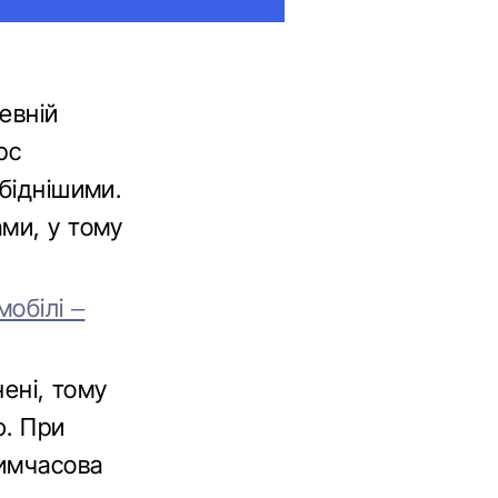
евній
рс
біднішими.
ми, у тому
мобілі –
нені, тому
ю. При
тимчасова