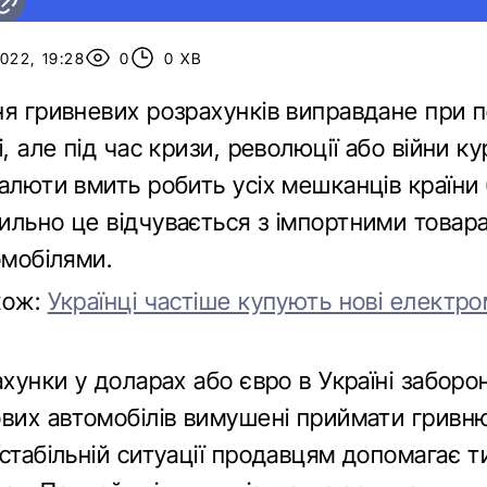
022, 19:28
0
0 ХВ
ня гривневих розрахунків виправдане при п
і, але під час кризи, революції або війни ку
алюти вмить робить усіх мешканців країни 
ильно це відчувається з імпортними товара
омобілями.
кож:
Українці частіше купують нові електро
ахунки у доларах або євро в Україні заборо
ових автомобілів вимушені приймати гривн
естабільній ситуації продавцям допомагає 