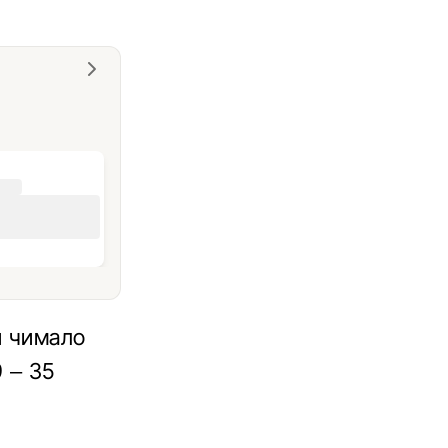
и чимало
9 – 35