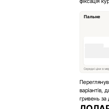
фіксація ку
Пальне
Середні ціни в м
Переглянув
варіантів, 
гривень за 
ДОЛАР