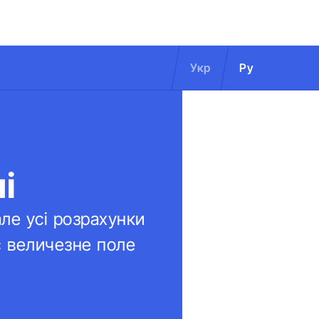
Укр
Ру
і
але усі розрахунки
є величезне поле