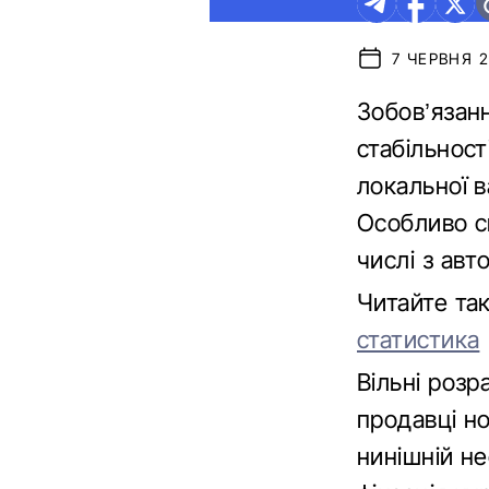
7 ЧЕРВНЯ 2
Зобов’язан
стабільност
локальної в
Особливо с
числі з авт
Читайте та
статистика
Вільні розр
продавці н
нинішній н