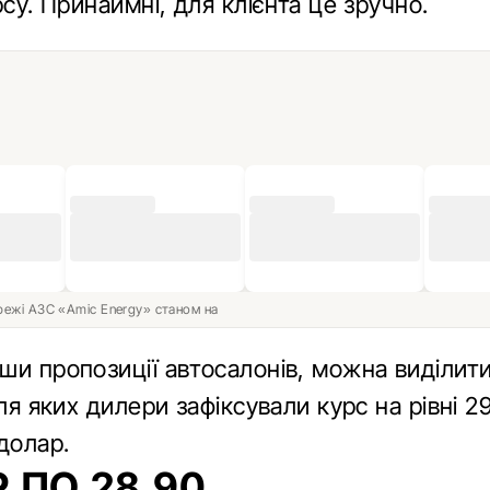
рсу. Принаймні, для клієнта це зручно.
ережі АЗС «Amic Energy» станом на
ши пропозиції автосалонів, можна виділит
для яких дилери зафіксували курс на рівні 2
долар.
 ПО 28,90