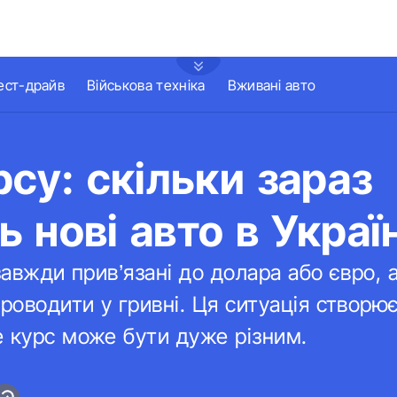
ест-драйв
Військова техніка
Вживані авто
рсу: скільки зараз
 нові авто в Україн
завжди прив’язані до долара або євро, 
проводити у гривні. Ця ситуація створю
 курс може бути дуже різним.