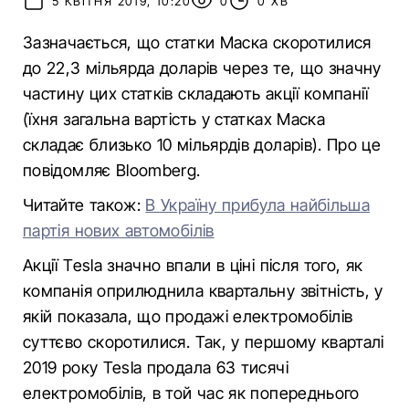
5 КВІТНЯ 2019, 10:20
0
0 ХВ
Зазначається, що статки Маска скоротилися
до 22,3 мільярда доларів через те, що значну
частину цих статків складають акції компанії
(їхня загальна вартість у статках Маска
складає близько 10 мільярдів доларів). Про це
повідомляє Bloomberg.
Читайте також:
В Україну прибула найбільша
партія нових автомобілів
Акції Tesla значно впали в ціні після того, як
компанія оприлюднила квартальну звітність, у
якій показала, що продажі електромобілів
суттєво скоротилися. Так, у першому кварталі
2019 року Tesla продала 63 тисячі
електромобілів, в той час як попереднього