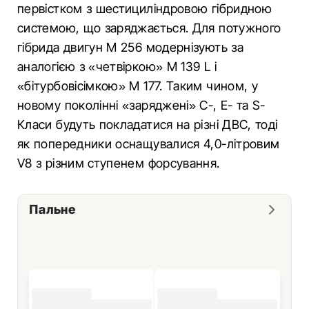
первістком з шестициліндровою гібридною
системою, що заряджається. Для потужного
гібрида двигун M 256 модернізують за
аналогією з «четвіркою» M 139 L і
«бітурбовісімкою» M 177. Таким чином, у
новому поколінні «заряджені» C-, E- та S-
Класи будуть покладатися на різні ДВС, тоді
як попередники оснащувалися 4,0-літровим
V8 з різним ступенем форсування.
Пальне