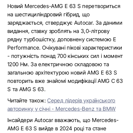
Новий Mercedes-AMG E 63 S перетвориться
на шестициліндровий гібрид, що
заряджається, стверджує Autocar. За даними
видання, ставку зроблять на 3,0-літрову
рядну турбошістку, доповнену системою E
Performance. Очікувані пікові характеристики
- потужність понад 700 кінських сил і момент
1200 Нм. За електричною складовою та
загальною архітектурою новий AMG E 63 S
повторить вже знайомі модифікації AMG C 63
S та AMG S 63.
Читайте також:
Серед лідерів українського
авторинку у січні - Mercedes-Benz та BMW
Інсайдери Autocar вважають, що Mercedes-
AMG E 63 S вийде в 2024 році та стане