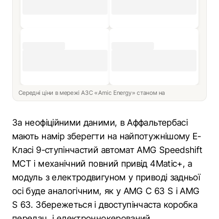
Середні ціни в мережі АЗС «Amic Energy» станом на
За неофіційними даними, в Аффальтербасі
мають намір зберегти на найпотужнішому E-
Класі 9-ступінчастий автомат AMG Speedshift
MCT і механічний повний привід 4Matic+, а
модуль з електродвигуном у приводі задньої
осі буде аналогічним, як у AMG C 63 S і AMG
S 63. Збережеться і двоступінчаста коробка
передач, і електроннокерований