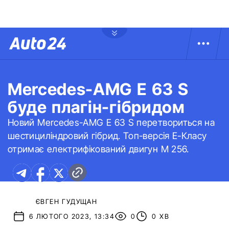
Mercedes-AMG E 63 S
буде плагін-гібридом
Новий Mercedes-AMG E 63 S перетвориться на
шестициліндровий гібрид. Топ-версія E-Класу
отримає електрифікований двигун M 256.
ЄВГЕН ГУДУЩАН
6 ЛЮТОГО 2023, 13:34
0
0 ХВ