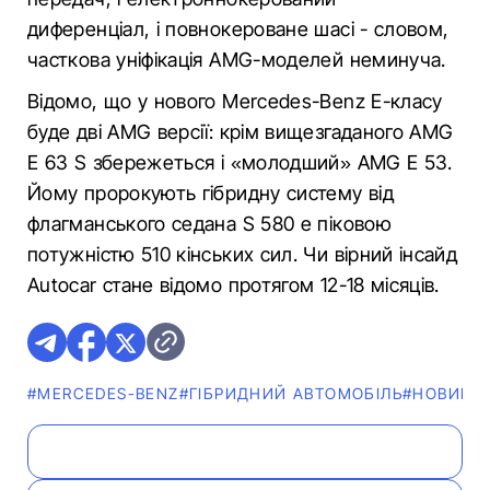
диференціал, і повнокероване шасі - словом,
часткова уніфікація AMG-моделей неминуча.
Відомо, що у нового Mercedes-Benz E-класу
буде дві AMG версії: крім вищезгаданого AMG
E 63 S збережеться і «молодший» AMG E 53.
Йому пророкують гібридну систему від
флагманського седана S 580 е піковою
потужністю 510 кінських сил. Чи вірний інсайд
Autocar стане відомо протягом 12-18 місяців.
#MERCEDES-BENZ
#ГІБРИДНИЙ АВТОМОБІЛЬ
#НОВИНИ