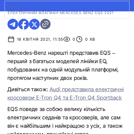
ФОТО:
DAIMLER
|
ЕЛЕКТРИЧНИЙ ФЛАГМАН MERCEDES-BENZ EQS 2021
16 КВІТНЯ 2021, 11:55
0
0 ХВ
Mercedes-Benz нарешті представив EQS –
перший з багатьох моделей лінійки EQ,
побудованих на одній модульній платформі,
протягом наступних двох років.
Дивіться також:
Audi представила електричні
кросовери E-Tron Q4 та E-Tron Q4 Sportback
EQS поведе за собою велику кількість
електричних седанів та кросоверів, але сам
він є найбільшим і найкращою з усіх, а також