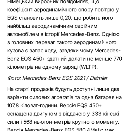
Німецький виробник повідомляє, що
коефіцієнт аеродинамічного опору повітрю у
EQS становить лише 0,20, що робить його
найбільш аеродинамічним серійним
автомобілем в історії Mercedes-Benz. Однією
з головних переваг такого аеродинамічного
кузова є запас ходу, завдяки чому Mercedes-
Benz EQS 450+ здатний долати не менше 770
кілометрів на одному заряді (WLTP).
Фото: Mercedes-Benz EQS 2021 / Daimler
На старті продажів будуть доступні лише два
варіанти силових агрегатів та одна батарея на
107,8 кіловат-години. Версія EQS 450+
оснащена двигуном з віддачею у 333 кінські
сили і 568 ньютон-метрів крутного моменту.
Версія Mercedes-Benz EQS 580 4Matic має