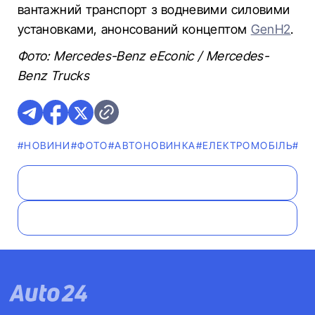
вантажний транспорт з водневими силовими
установками, анонсований концептом
GenH2
.
Фото: Mercedes-Benz eEconic / Mercedes-
Benz Trucks
#НОВИНИ
#ФОТО
#АВТОНОВИНКА
#ЕЛЕКТРОМОБІЛЬ
#ME