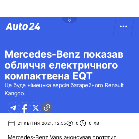
Mercedes-Benz показав
обличчя електричного
компактвена EQT
Це буде німецька версія батарейного Renault
Kangoo.
21 КВІТНЯ 2021, 12:55
0
0 ХВ
Mercedes-Benz Vans анонсував прототип