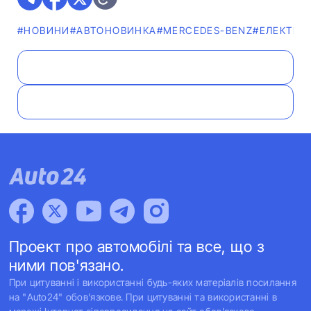
#НОВИНИ
#АВТОНОВИНКА
#MERCEDES-BENZ
#ЕЛЕКТРО
Проект про автомобілі та все, що з
ними пов'язано.
При цитуванні і використанні будь-яких матеріалів посилання
на "Auto24" обов'язкове. При цитуванні та використанні в