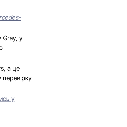
rcedes-
 Gray, у
о
s, а це
 перевірку
ись у