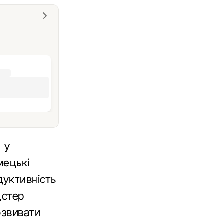
 у
мецькі
дуктивність
дстер
озвивати