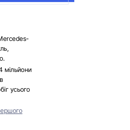
Mercedes-
ль,
ю.
24 мільйони
в
біг усього
першого