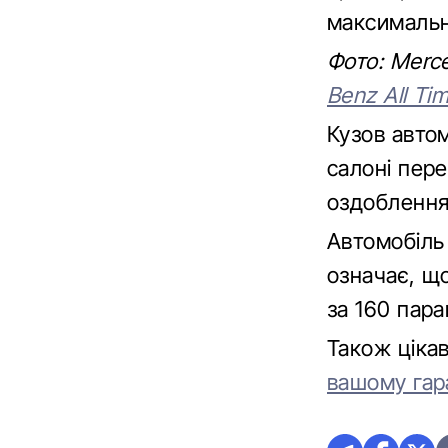
максимальн
Фото: Merc
Benz All Tim
Кузов автом
салоні пер
оздоблення
Автомобіль 
означає, щ
за 160 пар
Також ціка
вашому гар