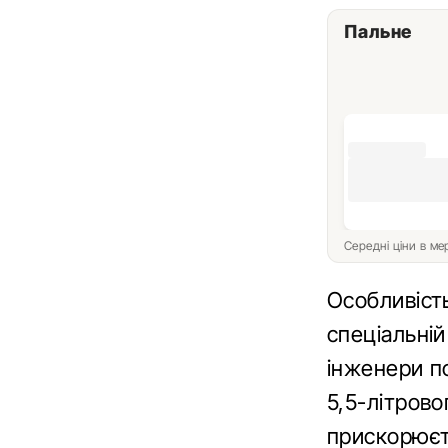
Пальне
Середні ціни в м
Особливість
спеціальній
інженери п
5,5-літрово
прискорюєт