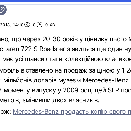
2018, 14:10
0
0 ХВ
но, що через 20-30 років у ціннику цього 
Laren 722 S Roadster з’явиться ще один ну
н має усі шанси стати колекційною класико
мобіль віставлено на продаж за ціною у 1,
5 мільйонів доларів музеєм Mercedes-Benz 
З моменту випуску у 2009 році цей SLR про
метрів, змінивши двох власників.
кож:
Mercedes-Benz продасть копію свого 