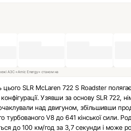
ережі АЗС «Amic Energy» станом на
 цього SLR McLaren 722 S Roadster полягає
 конфігурації. Узявши за основу SLR 722, ні
очаклували над двигуном, збільшивши про
го турбованого V8 до 641 кінської сили. Ро
ься до 100 км/год за 3,7 секунди і може р