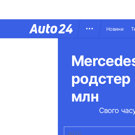
Новини
Т
Mercedes
родстер 
млн
Свого часу
ФОТО:
MERCEDES-BENZ ALL 