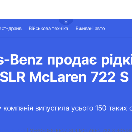
ест-драйв
Військова техніка
Вживані авто
-Benz продає рідк
SLR McLaren 722 S 
 компанія випустила усього 150 таких 
TIME STARS
|
MERCEDES-BENZ SLR MCLAREN 722 S ROADS