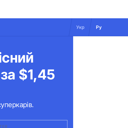
Укр
Ру
існий
за $1,45
суперкарів.
TER