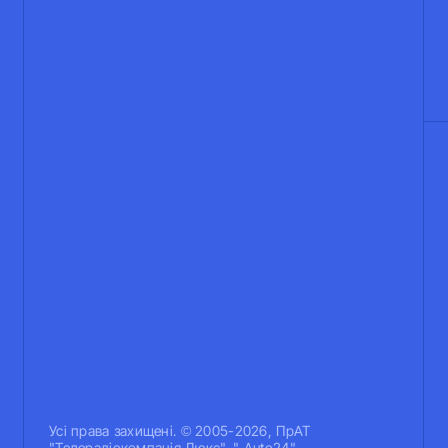
Усi права захищенi. © 2005-2026, ПрАТ
"Телерадіокомпанія Люкс". " Auto24".