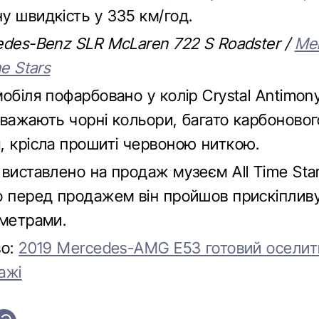
у швидкість у 335 км/год.
edes-Benz SLR McLaren 722 S Roadster /
Me
e Stars
обіля пофарбовано у колір Crystal Antimony
еважають чорні кольори, багато карбоновог
, крісла прошиті червоною ниткою.
виставлено на продаж музеєм All Time Star
о перед продажем він пройшов прискіпливу
аметрами.
во:
2019 Mercedes-AMG E53 готовий оселит
ажі