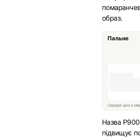
помаранчеви
образ.
Пальне
Середні ціни в м
Назва P900 
підвищує по