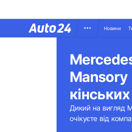
Новини
Т
Mercedes
Mansory
кінських
Дикий на вигляд M
очікуєте від комп