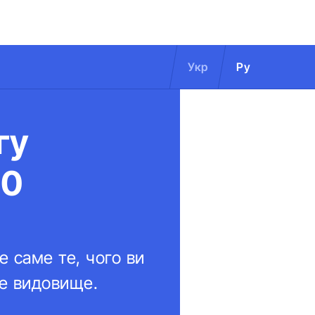
Укр
Ру
гу
00
 саме те, чого ви
ве видовище.