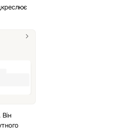
ідкреслює
 Він
утного