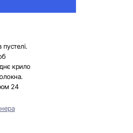
 пустелі.
об
аднє крило
волокна.
ром 24
юнера