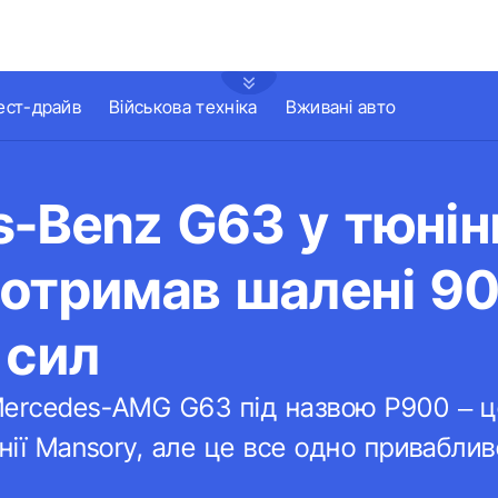
ест-драйв
Військова техніка
Вживані авто
-Benz G63 у тюнін
 отримав шалені 9
 сил
ercedes-AMG G63 під назвою P900 – це
анії Mansory, але це все одно привабли