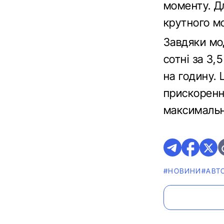
моменту. Дл
крутного м
Завдяки мо
сотні за 3,
на годину. 
прискорення
максимальн
#НОВИНИ
#АВТ