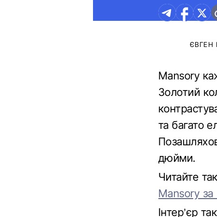
ЄВГЕН
Mansory ка
Золотий кол
контрастува
та багато е
Позашляхов
дюйми.
Читайте та
Mansory за
Інтер’єр та