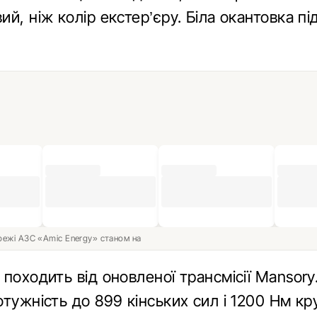
й, ніж колір екстер’єру. Біла окантовка п
ережі АЗС «Amic Energy» станом на
походить від оновленої трансмісії Mansory.
тужність до 899 кінських сил і 1200 Нм кр