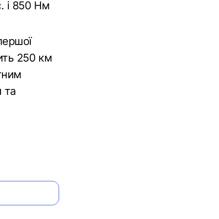
. і 850 Нм
першої
ить 250 км
тним
 та