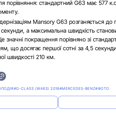
я порівняння: стандартний G63 має 577 к.с
оменту.
дернізаціям Mansory G63 розганяється до 
5 секунди, а максимальна швидкість станов
Це значні покращення порівняно зі стандар
м, що досягає першої сотні за 4,5 секунди
ої швидкості 210 км.
ОПОДІЯ
#G-CLASS (W463) 2018
#MERCEDES-BENZ
#ФОТО