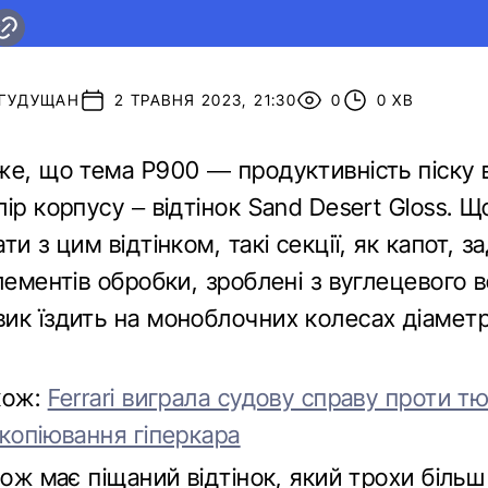
 ГУДУЩАН
2 ТРАВНЯ 2023, 21:30
0
0 ХВ
же, що тема P900 — продуктивність піску в
ір корпусу – відтінок Sand Desert Gloss. Щ
ти з цим відтінком, такі секції, як капот, з
лементів обробки, зроблені з вуглецевого 
ик їздить на моноблочних колесах діамет
кож:
Ferrari виграла судову справу проти т
 копіювання гіперкара
кож має піщаний відтінок, який трохи більш