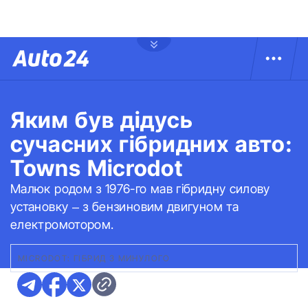
Яким був дідусь
сучасних гібридних авто:
Towns Microdot
Малюк родом з 1976-го мав гібридну силову
установку – з бензиновим двигуном та
електромотором.
MICRODOT: ГІБРИД З МИНУЛОГО