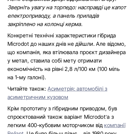
Зверніть увагу на торпедо: насправді це капот
електроприводу, а панель приладів
закріплено на колонці керма.
Конкретні технічні характеристики гібрида
Microdot до наших днів не дійшли. Але відомо,
що компанія, яка втілювала проєкт дизайнера
у метал, ставила собі мету отримати
економічність на рівні 2,8 л/100 км (100 міль
на 1-му галоні).
Читайте також:
Асиметрія: автомобілі з
асиметричним кузовом
Крім прототипу з гібридним приводом, був
спроєктований також варіант Microdot’а з
легким 400-кубовим моторчиком від
компанії
Reliant.
Це було більш пізнє – від 1980 року –