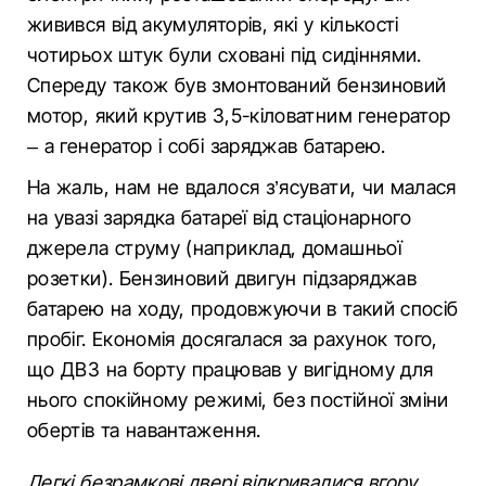
живився від акумуляторів, які у кількості
чотирьох штук були сховані під сидіннями.
Спереду також був змонтований бензиновий
мотор, який крутив 3,5-кіловатним генератор
– а генератор і собі заряджав батарею.
На жаль, нам не вдалося з’ясувати, чи малася
на увазі зарядка батареї від стаціонарного
джерела струму (наприклад, домашньої
розетки). Бензиновий двигун підзаряджав
батарею на ходу, продовжуючи в такий спосіб
пробіг. Економія досягалася за рахунок того,
що ДВЗ на борту працював у вигідному для
нього спокійному режимі, без постійної зміни
обертів та навантаження.
Легкі безрамкові двері відкривалися вгору.