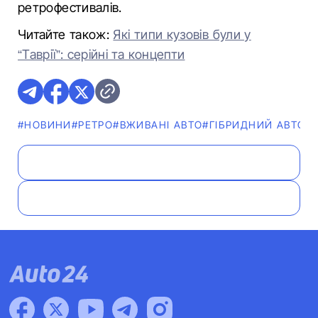
ретрофестивалів.
Читайте також:
Які типи кузовів були у
“Таврії”: серійні та концепти
#НОВИНИ
#РЕТРО
#ВЖИВАНІ АВТО
#ГІБРИДНИЙ АВТОМ