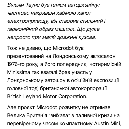
Вільям Таунс був генієм автодизайну:
частково накривши кабіною капот
електроприводу, він створив стильний і
гармонійний образ машини. Що дуже
непросто при малій довжині кузова.
Тож не дивно, що Microdot був
презентований на Лондонському автосалоні
1976-го року, а його попередник, чотиримісній
Minissima так взагалі брав участь у
Лондонському автошоу в офіційній експозиції
головної тоді британської автокорпорації
British Leyland Motor Corporation.
Але проєкт Microdot розвитку не отримав.
Велика Британія “виїхала” з паливної кризи на
перевіреному часом компактному Austin Mini,