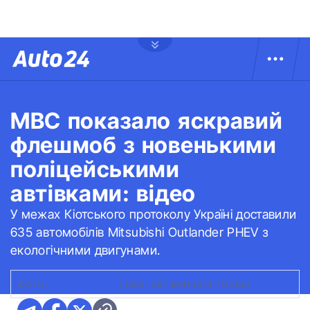
МВС показало яскравий
флешмоб з новенькими
поліцейськими
автівками: відео
У межах Кіотського протоколу Україні доставили
635 автомобілів Mitsubishi Outlander PHEV з
екологічними двигунами.
ФОТО:
КАДР З ВІДЕО
|
НОВІ АВТІВКИ ДЛЯ ПОЛІЦІЇ