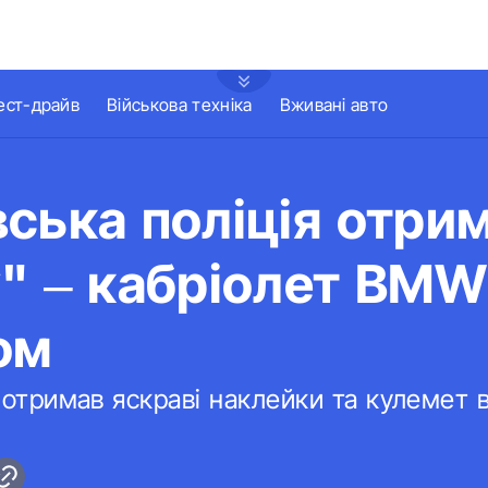
ест-драйв
Військова техніка
Вживані авто
ська поліція отри
" – кабріолет BMW
ом
отримав яскраві наклейки та кулемет 