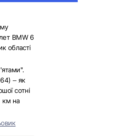
ому
іолет BMW 6
ик області
'ятами".
64) – як
ршої сотні
 км на
ьовик