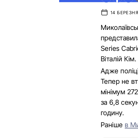
14 БЕРЕЗНЯ
Миколаївськ
представил
Series Cabr
Віталій Кім.
Адже поліц
Тепер не вт
мінімум 272
за 6,8 секу
годину.
Раніше
в М