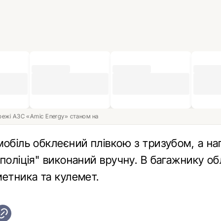
ережі АЗС «Amic Energy» станом на
мобіль обклеєний плівкою з тризубом, а на
 поліція" виконаний вручну. В багажнику о
метника та кулемет.