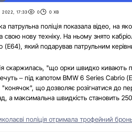
 2022, 17:33
0
0 ХВ
а патрульна поліція показала відео, на як
а свою нову техніку. На ньому знято кабр
io (Е64), який подарував патрульним керівн
ія скаржилась, "що орки швидко кивають п
ечуть – під капотом BMW 6 Series Cabrio (Е
 "конячок", що дозволяє розігнатися до пе
нд, а максимальна швидкість становить 250
иколаєві поліція отримала трофейний брон