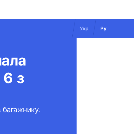
Укр
Ру
мала
 6 з
в багажнику.