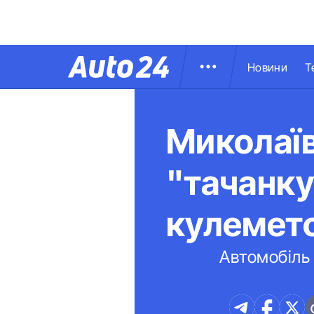
Новини
Т
Миколаїв
"тачанку
кулемет
Автомобіль 