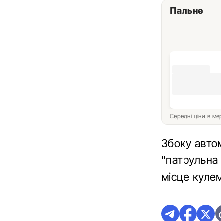
Пальне
Середні ціни в м
Збоку авто
"патрульна
місце куле