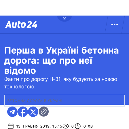
Перша в Україні бетонна
дорога: що про неї
відомо
Факти про дорогу Н-31, яку будують за новою
технологією.
БЕТОННА ДОРОГА В УКРАЇНІ
13 ТРАВНЯ 2019, 15:15
0
0 ХВ