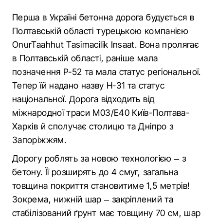
Перша в Україні бетонна дорога будується в
Полтавській області турецькою компанією
OnurTaahhut Tasimacilik Insaat. Вона пролягає
в Полтавській області, раніше мала
позначення Р-52 та мала статус регіональної.
Тепер їй надано назву Н-31 та статус
національної. Дорога відходить від
міжнародної траси М03/Е40 Київ-Полтава-
Харків й сполучає столицю та Дніпро з
Запоріжжям.
Дорогу роблять за новою технологією – з
бетону. Її розширять до 4 смуг, загальна
товщина покриття становитиме 1,5 метрів!
Зокрема, нижній шар – закріплений та
стабілізований ґрунт має товщину 70 см, шар