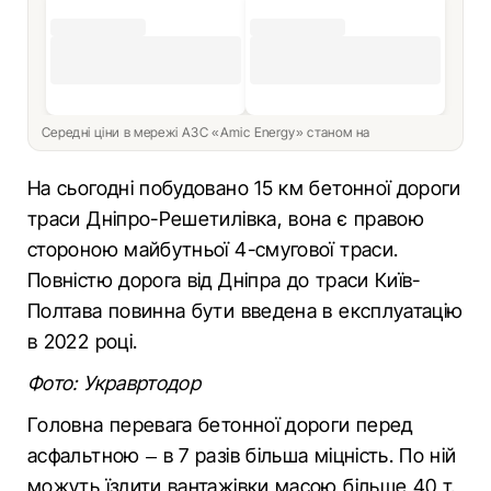
Середні ціни в мережі АЗС «Amic Energy» станом на
На сьогодні побудовано 15 км бетонної дороги
траси Дніпро-Решетилівка, вона є правою
стороною майбутньої 4-смугової траси.
Повністю дорога від Дніпра до траси Київ-
Полтава повинна бути введена в експлуатацію
в 2022 році.
Фото: Укравртодор
Головна перевага бетонної дороги перед
асфальтною – в 7 разів більша міцність. По ній
можуть їздити вантажівки масою більше 40 т,