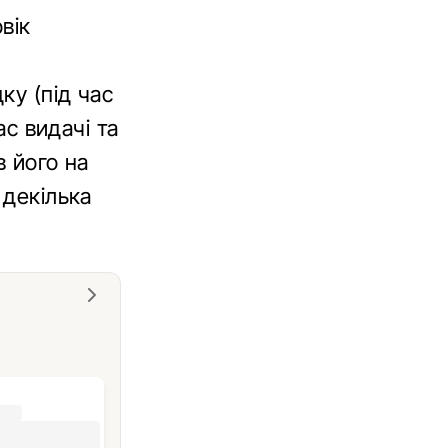
вік
ку (під час
ас видачі та
в його на
 декілька