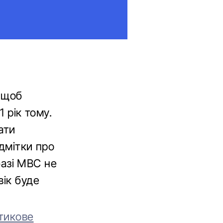
 щоб
 рік тому.
ати
ідмітки про
 базі МВС не
вік буде
стикове