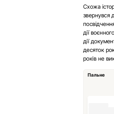
Схожа істор
звернувся д
посвідчення
дії воєнног
дії докумен
десяток рок
років не ви
Пальне