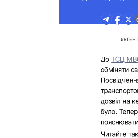
ЄВГЕН
До
ТСЦ МВС
обміняти св
Посвідченн
транспортом
дозвіл на к
було. Тепер
пояснювати
Читайте та