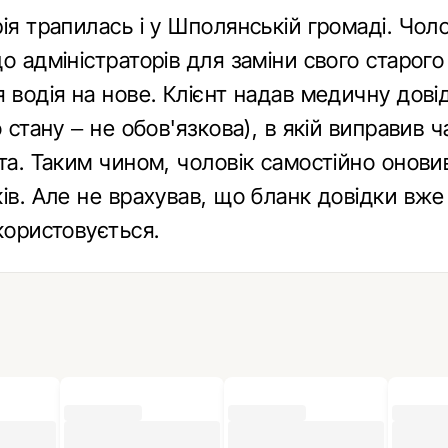
ія трапилась і у Шполянській громаді. Чоло
о адміністраторів для заміни свого старого
 водія на нове. Клієнт надав медичну довід
о стану – не обов'язкова), в якій виправив ч
та. Таким чином, чоловік самостійно онови
ів. Але не врахував, що бланк довідки вже
користовується.