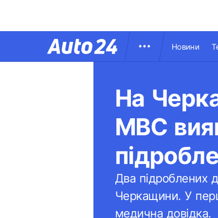
Новини
Т
На Черка
МВС вияв
підробл
Два підроблених 
Черкащини. У перш
медична довідка.