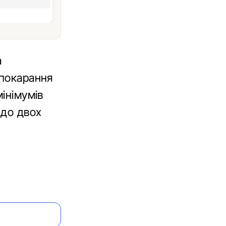
а
 покарання
інімумів
 до двох