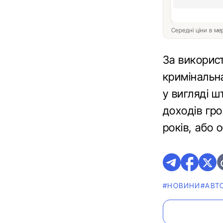
Середні ціни в м
За викорис
кримінальн
у вигляді ш
доходів гр
років, або 
#НОВИНИ
#АВТ