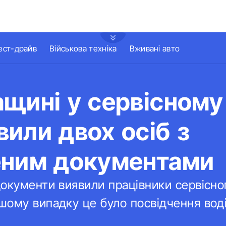
ест-драйв
Військова техніка
Вживані авто
щині у сервісному
или двох осіб з
еним документами
документи виявили працівники сервісн
ому випадку це було посвідчення воді