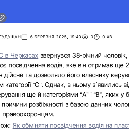
 ГУДУЩАН
6 БЕРЕЗНЯ 2025, 19:40
0
0 ХВ
 в Черкасах
звернувся 38-річний чоловік,
оє посвідчення водія, яке він отримав ще 21
я дійсне та дозволяло його власнику керув
 категорії “С”. Однак, в ньому з`явились в
ерування ще й категоріями “А” і “В”, яких у
 причини розбіжності з базою данних чоло
 правоохоронцям.
кож:
Як обміняти посвідчення водія на пла