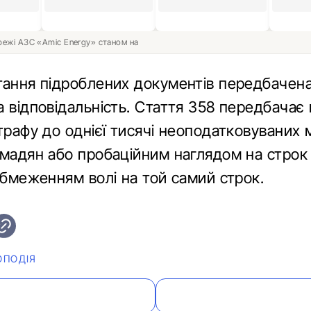
ережі АЗС «Amic Energy» станом на
тання підроблених документів передбачен
а відповідальність. Стаття 358 передбачає
трафу до однієї тисячі неоподатковуваних м
омадян або пробаційним наглядом на строк
обмеженням волі на той самий строк.
ОПОДІЯ